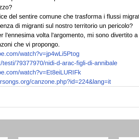
zzo?
ce del sentire comune che trasforma i flussi migrat
nza di migranti sul nostro territorio un pericolo?
er l’ennesima volta l’argomento, mi sono divertito a 
anzoni che vi propongo.
ube.com/watch?v=jp4wLi5Ptog
t/testi/79377970/nidi-d-arac-figli-di-annibale
ube.com/watch?v=Et8eiLURIFk
arsongs.org/canzone.php?id=224&lang=it