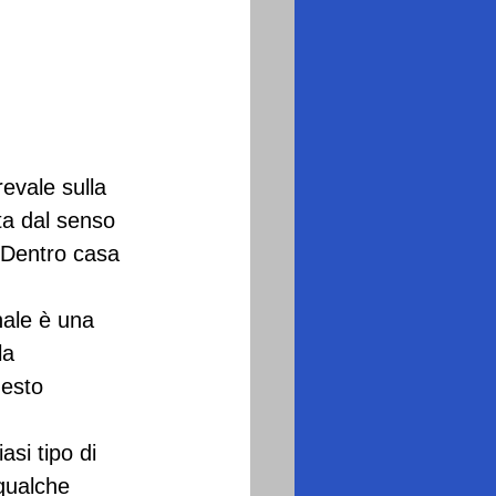
revale sulla 
ta dal senso 
. Dentro casa 
nale è una 
la 
esto 
si tipo di 
 qualche 