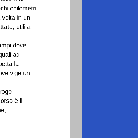
chi chilometri 
 volta in un 
te, utili a 
campi dove 
uali ad 
petta la 
dove vige un 
 rogo 
orso è il 
e, 