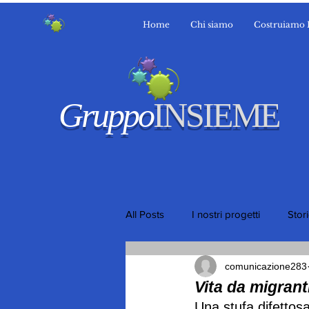
Home
Chi siamo
Costruiamo 
Gruppo
INSIEME
All Posts
I nostri progetti
Stor
comunicazione283
Vita da migrant
Una stufa difettosa