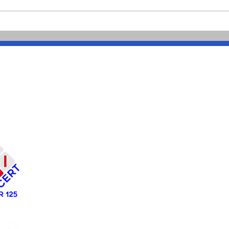
Spagna, migliaia gli
Don 
ingressi, poi le uscite
anda
volontarie
Costruiamo Insieme
Scs
CF/P.IVA:
02963230731
REA:
TA - 182579
ALBO NAZIONALE COOPERATIVE
N. A23
Tel:
099 661 13661
Mail:
amministrazione@costruiamoinsieme.eu
-
costruiamoinsiemescs@pec.it
Lavoriamo Insieme
Srl