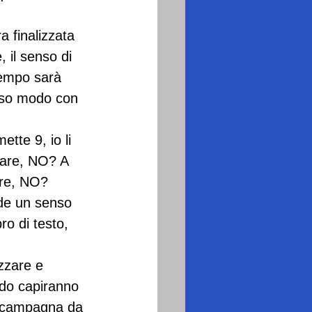
 finalizzata 
, il senso di 
tempo sarà 
esso modo con 
ette 9, io li 
nare, NO? A 
ere, NO?
de un senso 
ro di testo, 
zzare e 
ndo capiranno 
n campagna da 