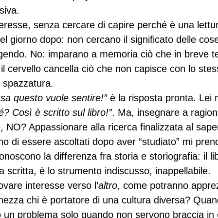
siva.
resse, senza cercare di capire perché è una lettura
del giorno dopo: non cercano il significato delle cose
ggendo. No: imparano a memoria ciò che in breve 
 il cervello cancella ciò che non capisce con lo st
a spazzatura.
sa questo vuole sentire!” 
è la risposta pronta. Lei m
? Così è scritto sul libro!”
. Ma, insegnare a ragio
se, NO? Appassionare alla ricerca finalizzata al sap
 di essere ascoltati dopo aver “studiato” mi pren
oscono la differenza fra storia e storiografia: il lib
ia scritta, è lo strumento indiscusso, inappellabile.
are interesse verso l’
altro
, come potranno appre
chezza chi è portatore di una cultura diversa? Qua
no un problema solo quando non servono braccia i