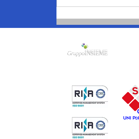
Mimmo Cavallo, dal
“terrone” a Torino, negli
Anni Sessanta, alle frontiere
di oggi
Gruppo
INSIEME
Sede legale/amministrativa:
Via
F.Cavallotti 84 - 74123 Taranto