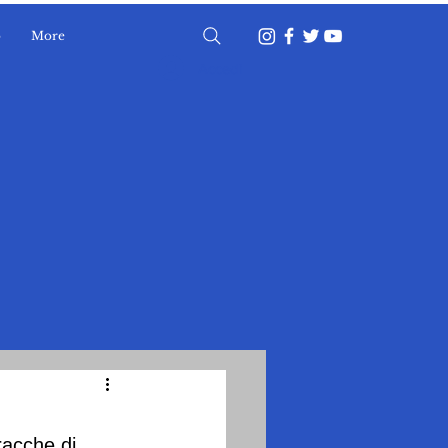
o
More
Accedi
racche di 