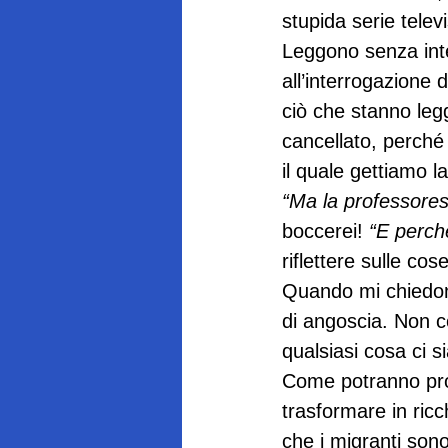
stupida serie televi
Leggono senza inte
all’interrogazione 
ciò che stanno le
cancellato, perché
il quale gettiamo l
“Ma la professores
boccerei! 
“E perché
riflettere sulle co
Quando mi chiedono
di angoscia. Non con
qualsiasi cosa ci s
Come potranno prov
trasformare in ric
che i migranti so