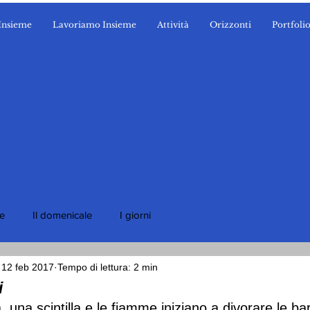
Insieme
Lavoriamo Insieme
Attività
Orizzonti
Portfoli
ie
Il domenicale
I giorni
12 feb 2017
Tempo di lettura: 2 min
i
, una scintilla e le fiamme iniziano a divorare le ba