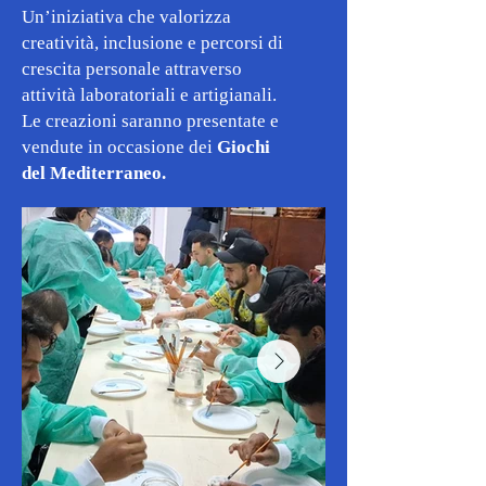
Un’iniziativa che valorizza
creatività, inclusione e percorsi di
crescita personale attraverso
attività laboratoriali e artigianali.
Le creazioni saranno presentate e
vendute in occasione dei
Giochi
del Mediterraneo.