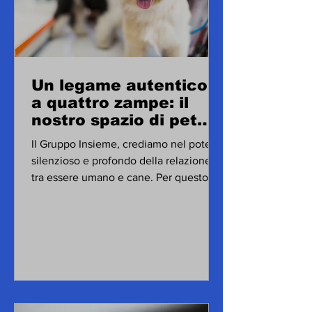
Un legame autentico,
a quattro zampe: il
nostro spazio di pet
therapy
Il Gruppo Insieme, crediamo nel potere
silenzioso e profondo della relazione
tra essere umano e cane. Per questo
abbiamo scelto di...