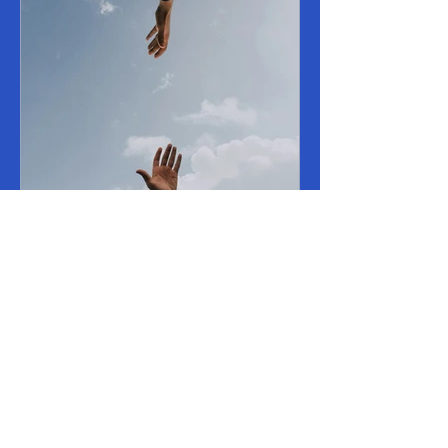
Reti civiche urbane
Bari, quartieri San Paolo, Stanic e
Villaggio del Lavoratore “Costruiamo
Insieme” avanza la sua candidatura alla
proposta è indirizzata...