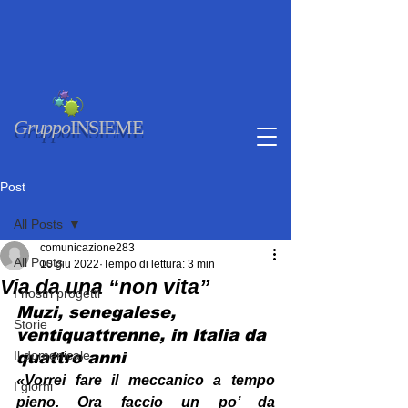
Gruppo
INSIEME
Post
All Posts
comunicazione283
All Posts
10 giu 2022
Tempo di lettura: 3 min
Via da una “non vita”
I nostri progetti
Muzi, senegalese, 
Storie
ventiquattrenne, in Italia da 
Il domenicale
quattro anni
«Vorrei fare il meccanico a tempo 
I giorni
pieno. Ora faccio un po’ da 