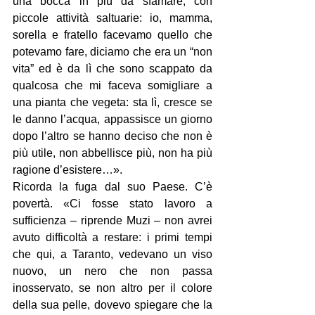
una bocca in più da sfamare, con 
piccole attività saltuarie: io, mamma, 
sorella e fratello facevamo quello che 
potevamo fare, diciamo che era un “non 
vita” ed è da lì che sono scappato da 
qualcosa che mi faceva somigliare a 
una pianta che vegeta: sta lì, cresce se 
le danno l’acqua, appassisce un giorno 
dopo l’altro se hanno deciso che non è 
più utile, non abbellisce più, non ha più 
ragione d’esistere…».
Ricorda la fuga dal suo Paese. C’è 
povertà. «Ci fosse stato lavoro a 
sufficienza – riprende Muzi – non avrei 
avuto difficoltà a restare: i primi tempi 
che qui, a Taranto, vedevano un viso 
nuovo, un nero che non passa 
inosservato, se non altro per il colore 
della sua pelle, dovevo spiegare che la 