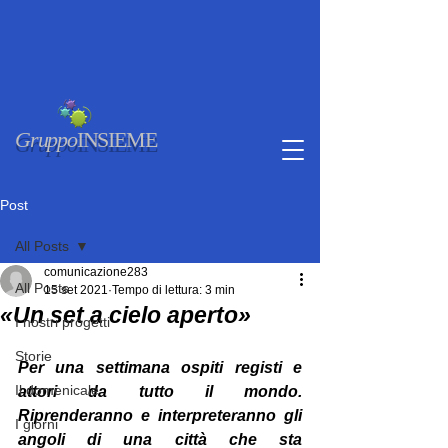
Gruppo
INSIEME
Post
All Posts
comunicazione283
All Posts
15 set 2021
Tempo di lettura: 3 min
«Un set a cielo aperto»
I nostri progetti
Storie
Per una settimana ospiti registi e 
Il domenicale
attori da tutto il mondo. 
Riprenderanno e interpreteranno gli 
I giorni
angoli di una città che sta 