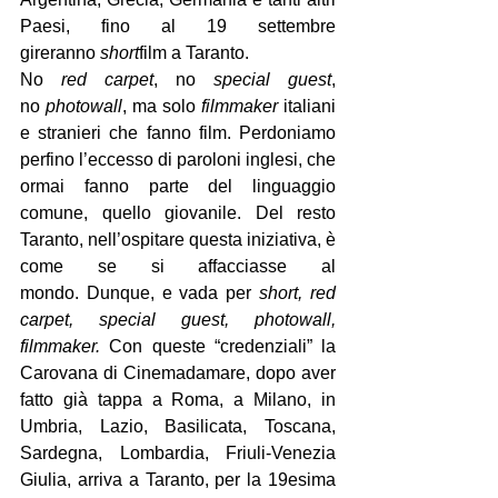
Paesi, fino al 19 settembre 
gireranno
 short
film a Taranto.
No 
red carpet
, no 
special guest
, 
no 
photowall
, ma solo 
filmmaker 
italiani 
e stranieri che fanno film. Perdoniamo 
perfino l’eccesso di paroloni inglesi, che 
ormai fanno parte del linguaggio 
comune, quello giovanile. Del resto 
Taranto, nell’ospitare questa iniziativa, è 
come se si affacciasse al 
mondo. Dunque, e vada per 
short, red 
carpet, special guest, photowall, 
filmmaker.
 Con queste “credenziali” la 
Carovana di Cinemadamare, dopo aver 
fatto già tappa a Roma, a Milano, in 
Umbria, Lazio, Basilicata, Toscana, 
Sardegna, Lombardia, Friuli-Venezia 
Giulia, arriva a Taranto, per la 19esima 