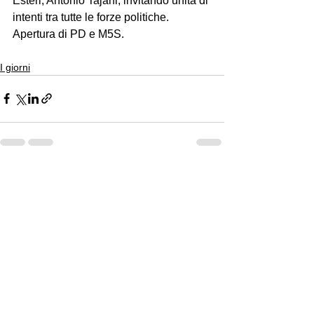
Esteri, Antonio Tajani, invitando unità di 
intenti tra tutte le forze politiche. 
Apertura di PD e M5S.
I giorni
Mostra tutti
Post recenti