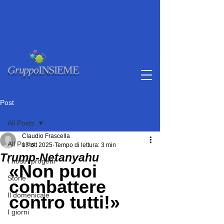
Gruppo
INSIEME
Post
All Posts
Claudio Frascella
All Posts
17 ott 2025
Tempo di lettura: 3 min
Trump-Netanyahu
I nostri progetti
«Non puoi 
Storie
combattere 
Il domenicale
contro tutti!»
I giorni