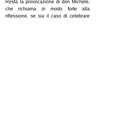
Resta la provocazione di don Michele, 
che richiama in modo forte alla 
riflessione, se sia il caso di celebrare 
una nascita quando altrove quelle 
nascite vengono impedite, dunque 
soppresse, con il lancio di bombe a 
grappoli. Fra i pianti di bambini che non 
trovano più i genitori ed elemosinano un 
po’ di riso e un sorso d’acqua.
I giorni
Mostra tutti
Post recenti