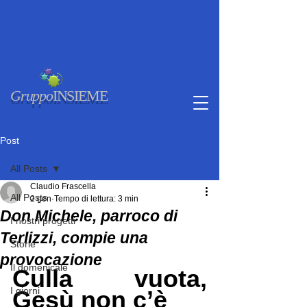
Gruppo
INSIEME
Post
All Posts
Claudio Frascella
All Posts
2 gen
Tempo di lettura: 3 min
Don Michele, parroco di
I nostri progetti
Terlizzi, compie una
Storie
provocazione
Il domenicale
Culla vuota, 
I giorni
Gesù non c’è