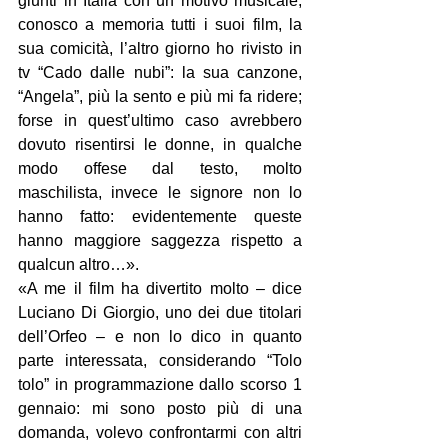
giunti in Italia con un motivo musicale; 
conosco a memoria tutti i suoi film, la 
sua comicità, l’altro giorno ho rivisto in 
tv “Cado dalle nubi”: la sua canzone, 
“Angela”, più la sento e più mi fa ridere; 
forse in quest’ultimo caso avrebbero 
dovuto risentirsi le donne, in qualche 
modo offese dal testo, molto 
maschilista, invece le signore non lo 
hanno fatto: evidentemente queste 
hanno maggiore saggezza rispetto a 
qualcun altro…».
«A me il film ha divertito molto – dice 
Luciano Di Giorgio, uno dei due titolari 
dell’Orfeo – e non lo dico in quanto 
parte interessata, considerando “Tolo 
tolo” in programmazione dallo scorso 1 
gennaio: mi sono posto più di una 
domanda, volevo confrontarmi con altri 