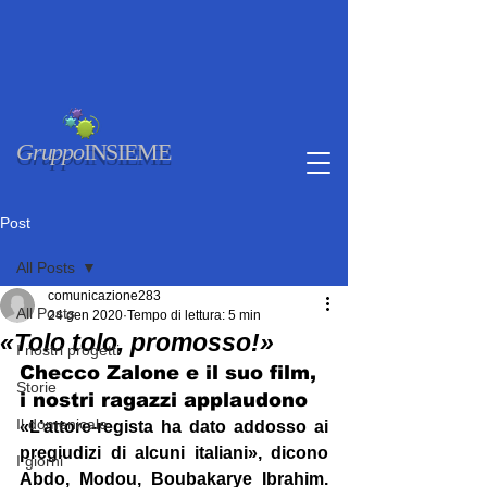
Gruppo
INSIEME
Post
All Posts
comunicazione283
All Posts
24 gen 2020
Tempo di lettura: 5 min
«Tolo tolo, promosso!»
I nostri progetti
Checco Zalone e il suo film, 
Storie
i nostri ragazzi applaudono
Il domenicale
«L’attore-regista ha dato addosso ai 
pregiudizi di alcuni italiani», dicono 
I giorni
Abdo, Modou, Boubakary
e Ibrahim. 