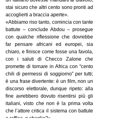
stai sicuro che altri cento sono pronti ad 
accoglierti a braccia aperte».
«Abbiamo riso tanto, comincia con tante 
battute – conclude Abdou – prosegue 
con qualche riflessione che dovrebbe 
far pensare africani ed europei, sia 
chiaro, e finisce come fosse una favola, 
con i saluti di Checco Zalone che 
promette di tornare in Africa con “cento 
chili di permessi di soggiorno” per tutti; 
è una frase divertente: è un film, non un 
discorso elettorale, dunque ripeto: alla 
fine avrebbero dovuto risentirsi più gli 
italiani, visto che non è la prima volta 
che l’attore critica il sistema con battute 
a raffica, o sbaglio?».
«A noi il film è piaciuto – dicono 
Roberta e Francesco, anche loro 