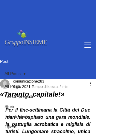
Gruppo
INSIEME
Post
All Posts
comunicazione283
All Posts
6 giu 2021
Tempo di lettura: 4 min
«Taranto, capitale!»
I nostri progetti
Storie
Per il fine-settimana la Città dei Due 
Il domenicale
mari ha ospitato una gara mondiale, 
la pattuglia acrobatica e migliaia di 
I giorni
turisti. Lungomare stracolmo, unica 