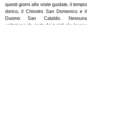
questi giorni alle visite guidate, il tempio 
dorico, il Chiostro San Domenico e il 
Duomo San Cataldo. Nessuna 
esitazione da parte dei turisti che hanno 
compiuto passeggiate tra i tanti vicoli 
tipici, da via Duomo a via Cava, per 
immergersi nella storia della città. E poi, 
una volta usciti dal centro storico, il 
MArTA, il Museo archeologico 
nazionale, e la bellissima concattedrale 
Gran Madre di Dio progettata da Giò 
Ponti.
Mostra tutti
Post recenti