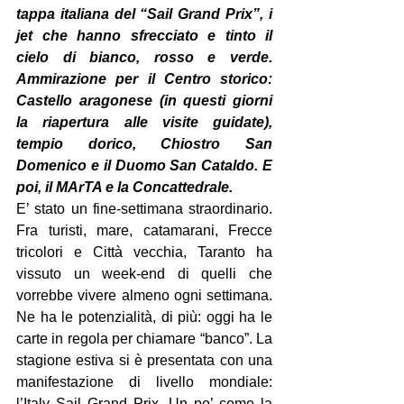
tappa italiana del “Sail Grand Prix”, i 
jet che hanno sfrecciato e tinto il 
cielo di bianco, rosso e verde. 
Ammirazione per il Centro storico: 
Castello aragonese (in questi giorni 
la riapertura alle visite guidate), 
tempio dorico, Chiostro San 
Domenico e il Duomo San Cataldo. E 
poi, il MArTA e la Concattedrale.
E’ stato un fine-settimana straordinario. 
Fra turisti, mare, catamarani, Frecce 
tricolori e Città vecchia, Taranto ha 
vissuto un week-end di quelli che 
vorrebbe vivere almeno ogni settimana. 
Ne ha le potenzialità, di più: oggi ha le 
carte in regola per chiamare “banco”. La 
stagione estiva si è presentata con una 
manifestazione di livello mondiale: 
l’Italy Sail Grand Prix. Un po’ come la 