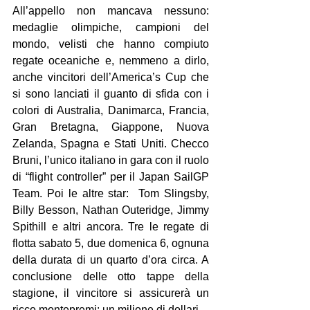
All’appello non mancava nessuno: 
medaglie olimpiche, campioni del 
mondo, velisti che hanno compiuto 
regate oceaniche e, nemmeno a dirlo, 
anche vincitori dell’America’s Cup che 
si sono lanciati il guanto di sfida con i 
colori di Australia, Danimarca, Francia, 
Gran Bretagna, Giappone, Nuova 
Zelanda, Spagna e Stati Uniti. Checco 
Bruni, l’unico italiano in gara con il ruolo 
di “flight controller” per il Japan SailGP 
Team. Poi le altre star:  Tom Slingsby, 
Billy Besson, Nathan Outeridge, Jimmy 
Spithill e altri ancora. Tre le regate di 
flotta sabato 5, due domenica 6, ognuna 
della durata di un quarto d’ora circa. A 
conclusione delle otto tappe della 
stagione, il vincitore si assicurerà un 
ricco montepremi: un milione di dollari.