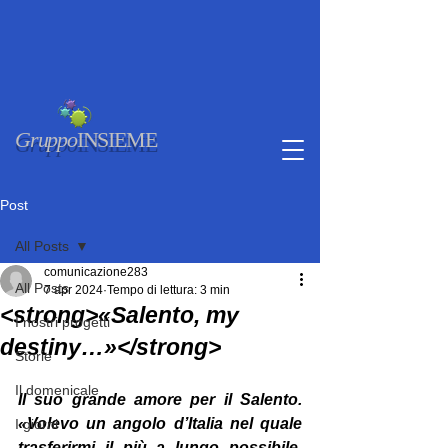
Gruppo
INSIEME
Post
All Posts
comunicazione283
All Posts
7 apr 2024
Tempo di lettura: 3 min
<strong>«Salento, my
I nostri progetti
destiny…»</strong>
Storie
Il domenicale
Il suo grande amore per il Salento. 
«Volevo un angolo d’Italia nel quale 
I giorni
trasferirmi il più a lungo possibile, 