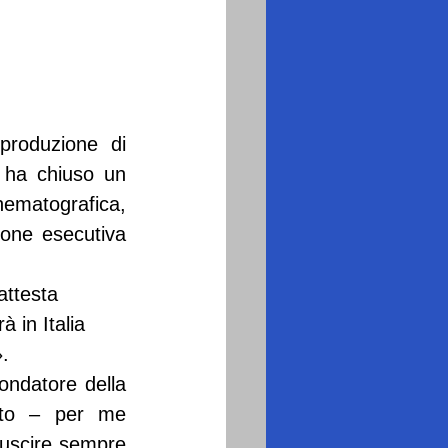
produzione di 
” ha chiuso un 
matografica, 
one esecutiva 
attesta 
 in Italia 
».
ndatore della 
tto – per me 
iuscire sempre 