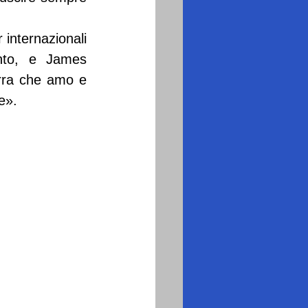
internazionali 
nto, e James 
rra che amo e 
e».