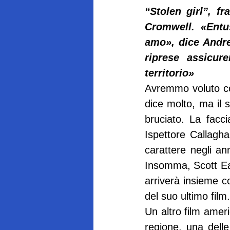
“Stolen girl”, f
Cromwell. «Entus
amo», dice Andrea
riprese assicur
territorio»
Avremmo voluto com
dice molto, ma il 
bruciato. La facc
Ispettore Callagha
carattere negli an
Insomma, Scott East
arriverà insieme co
del suo ultimo film.
Un altro film amer
regione, una dell