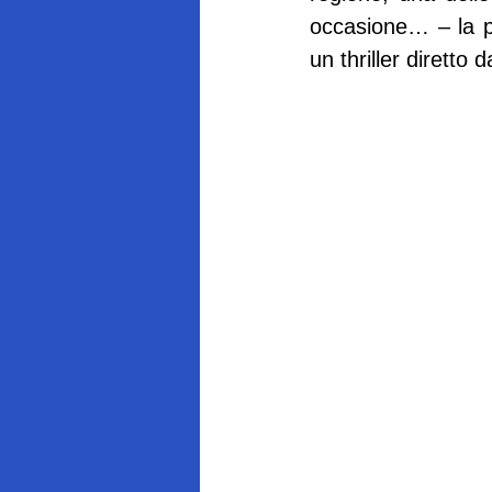
occasione… – la pi
un thriller dirett