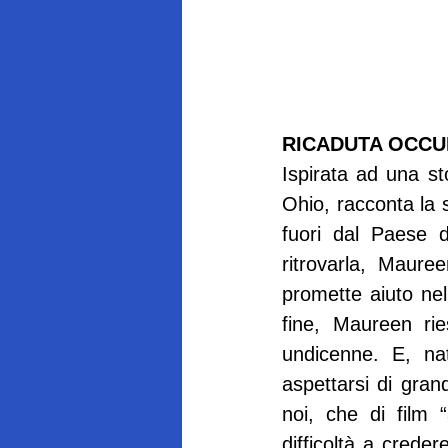
RICADUTA OCCU
Ispirata ad una st
Ohio, racconta la s
fuori dal Paese d
ritrovarla, Maure
promette aiuto nel
fine, Maureen rie
undicenne. E, nat
aspettarsi di gran
noi, che di film 
difficoltà a creder