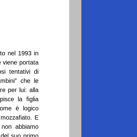
o nel 1993 in 
 viene portata 
 tentativi di 
mbini” che le 
 per lui: alla 
sce la figlia 
come è logico 
 mozzafiato. E 
 non abbiamo 
 del suo primo 