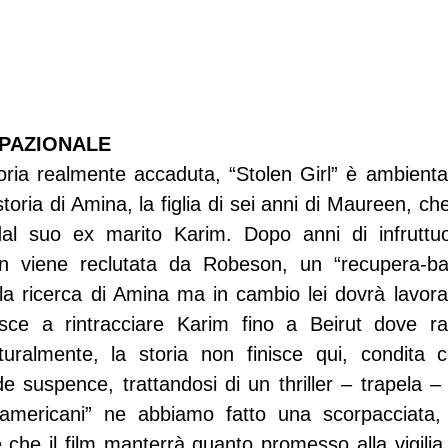
PAZIONALE
oria realmente accaduta, “Stolen Girl” è ambientat
toria di Amina, la figlia di sei anni di Maureen, che
al suo ex marito Karim. Dopo anni di infruttuosi
en viene reclutata da Robeson, un “recupera-ba
la ricerca di Amina ma in cambio lei dovrà lavorare
sce a rintracciare Karim fino a Beirut dove rapi
uralmente, la storia non finisce qui, condita 
de suspence, trattandosi di un thriller – trapela –
“americani” ne abbiamo fatto una scorpacciata,
e che il film manterrà quanto promesso alla vigilia