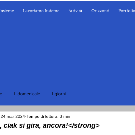
Insieme
Lavoriamo Insieme
Attività
Orizzonti
Portfoli
ie
Il domenicale
I giorni
24 mar 2024
Tempo di lettura: 3 min
 ciak si gira, ancora!</strong>