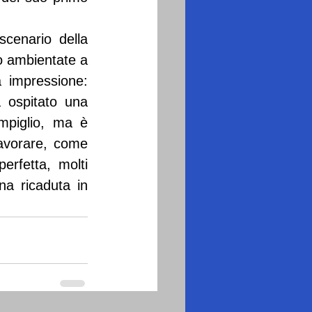
cenario della 
o ambientate a 
 impressione: 
ospitato una 
piglio, ma è 
avorare, come 
rfetta, molti 
a ricaduta in 