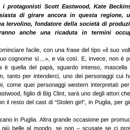
ra i protagonisti Scott Eastwood, Kate Beckin
iasta di girare ancora in questa regione, u
 Iervolino, fondatore della società di produzi
eranno anche una ricaduta in termini occupa
inciare facile, con una frase del tipo «il suo volt
suo cognome sì…», e via così. E, invece, non è poss
ia è quella del papà, sguardo intenso, mascella q
n, tanto per intenderci, uno dei personaggi cui ha
ni, come quei personaggi western interpretati per 
wood, figlio di Big Clint, sarà uno degli attori che
n il resto del cast di “Stolen girl”, in Puglia, per g
icano in Puglia. Altra grande occasione per promuo
e più belle al mondo, se non – scusate se ci pro