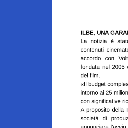
ILBE, UNA GARA
La notizia è stat
contenuti cinemato
accordo con Volta
fondata nel 2005 
del film.
«Il budget compless
intorno ai 25 milio
con significative r
A proposito della 
società di produ
annunciare l’avvio 