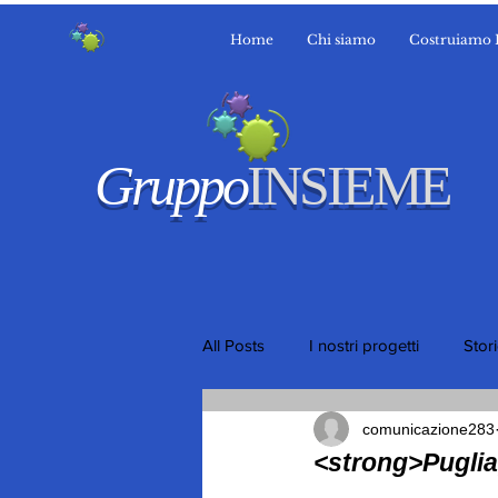
Home
Chi siamo
Costruiamo 
Gruppo
INSIEME
All Posts
I nostri progetti
Stor
comunicazione283
<strong>Puglia,