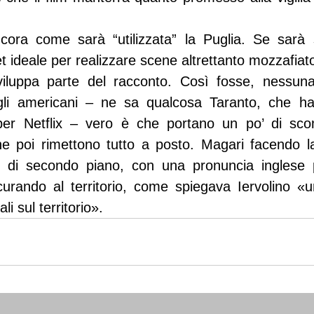
ra come sarà “utilizzata” la Puglia. Se sarà s
t ideale per realizzare scene altrettanto mozzafiat
viluppa parte del racconto. Così fosse, nessuna
li americani – ne sa qualcosa Taranto, che ha 
er Netflix – vero è che portano un po’ di scom
che poi rimettono tutto a posto. Magari facendo l
 di secondo piano, con una pronuncia inglese pe
curando al territorio, come spiegava Iervolino «un
i sul territorio».