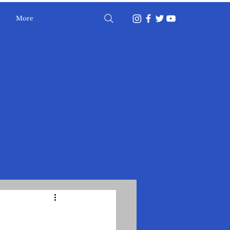
o
More
Accedi