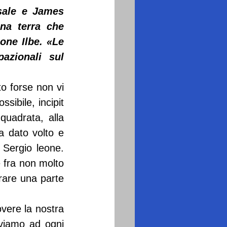
sale e James 
na terra che 
one Ilbe. «Le 
zionali sul 
o forse non vi 
ibile, incipit 
uadrata, alla 
 dato volto e 
Sergio leone. 
 fra non molto 
irare una parte 
vere la nostra 
viamo ad ogni 