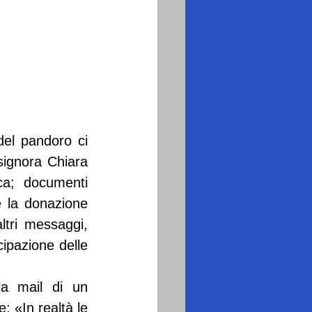
el pandoro ci 
ignora Chiara 
ca; documenti 
e la donazione 
ltri messaggi, 
ipazione delle 
a mail di un 
 «In realtà le 