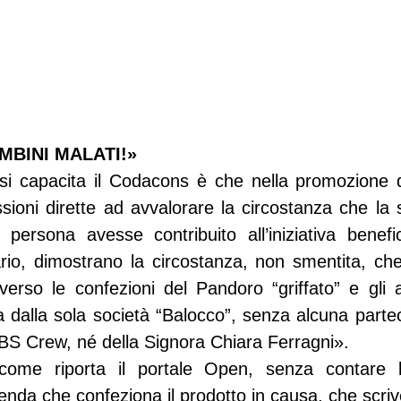
MBINI MALATI!»
 si capacita il Codacons è che nella promozione d
ioni dirette ad avvalorare la circostanza che la s
 persona avesse contribuito all’iniziativa benefi
trario, dimostrano la circostanza, non smentita, ch
averso le confezioni del Pandoro “griffato” e gli a
a dalla sola società “Balocco”, senza alcuna partec
BS Crew, né della Signora Chiara Ferragni».
 come riporta il portale Open, senza contare l
enda che confeziona il prodotto in causa, che scrive: