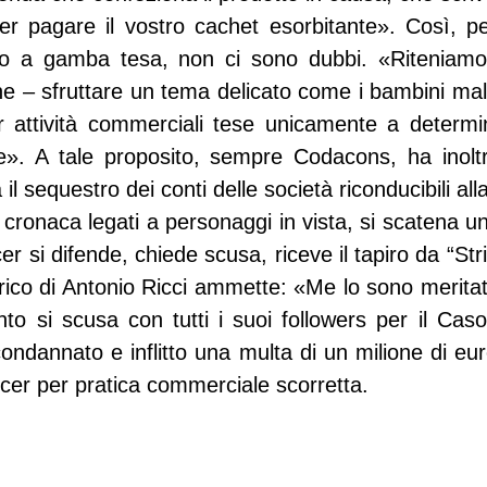
er pagare il vostro cachet esorbitante». Così, pe
o a gamba tesa, non ci sono dubbi. «Riteniamo 
ne – sfruttare un tema delicato come i bambini mala
r attività commerciali tese unicamente a determi
e». A tale proposito, sempre Codacons, ha inoltre
il sequestro dei conti delle società riconducibili all
di cronaca legati a personaggi in vista, si scatena un
er si difende, chiede scusa, riceve il tapiro da “Stris
tirico di Antonio Ricci ammette: «Me lo sono merita
nto si scusa con tutti i suoi followers per il Cas
condannato e inflitto una multa di un milione di eur
encer per pratica commerciale scorretta.