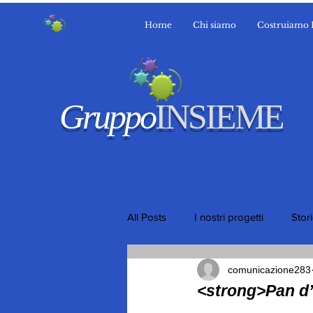
Home
Chi siamo
Costruiamo 
Gruppo
INSIEME
All Posts
I nostri progetti
Stor
comunicazione283
<strong>Pan d’