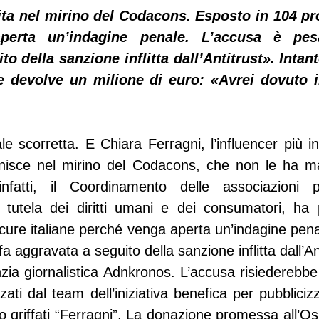
nita nel mirino del Codacons. Esposto in 104 pro
erta un’indagine penale. L’accusa è pesan
o della sanzione inflitta dall’Antitrust». Intant
 e devolve un milione di euro: «Avrei dovuto i
 scorretta. E Chiara Ferragni, l’influencer più infl
finisce nel mirino del Codacons, che non le ha ma
nfatti, il Coordinamento delle associazioni p
a tutela dei diritti umani e dei consumatori, ha 
ure italiane perché venga aperta un’indagine penal
ffa aggravata a seguito della sanzione inflitta dall’An
zia giornalistica Adnkronos. L’accusa risiederebbe
zati dal team dell’iniziativa benefica per pubblicizz
o griffati “Ferragni”. La donazione promessa all’O