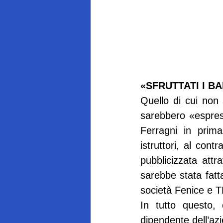
«SFRUTTATI I BA
Quello di cui non
sarebbero «espress
Ferragni in prima
istruttori, al con
pubblicizzata attr
sarebbe stata fatt
società Fenice e T
In tutto questo,
dipendente dell’azi