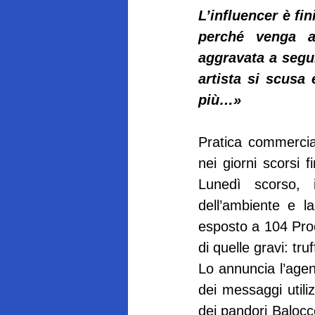
L’influencer è fi
perché venga ap
aggravata a seguit
artista si scusa
più…»
Pratica commerciale
nei giorni scorsi 
Lunedì scorso, i
dell’ambiente e l
esposto a 104 Proc
di quelle gravi: tru
Lo annuncia l’agen
dei messaggi utiliz
dei pandori Balocc