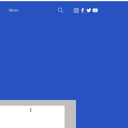
o
More
Accedi