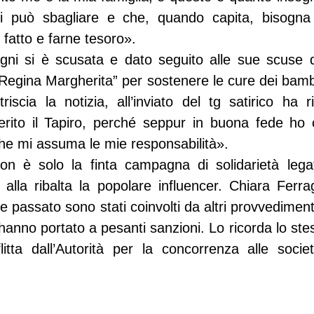
si può sbagliare e che, quando capita, bisogna
e fatto e farne tesoro».
gni si è scusata e dato seguito alle sue scuse 
“Regina Margherita” per sostenere le cure dei bambin
riscia la notizia, all’inviato del tg satirico ha r
rito il Tapiro, perché seppur in buona fede ho
che mi assuma le mie responsabilità».
on è solo la finta campagna di solidarietà lega
alla ribalta la popolare influencer. Chiara Ferrag
 passato sono stati coinvolti da altri provvedimenti 
 hanno portato a pesanti sanzioni. Lo ricorda lo st
itta dall’Autorità per la concorrenza alle società