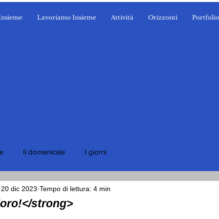
Insieme
Lavoriamo Insieme
Attività
Orizzonti
Portfoli
ie
Il domenicale
I giorni
20 dic 2023
Tempo di lettura: 4 min
oro!</strong>