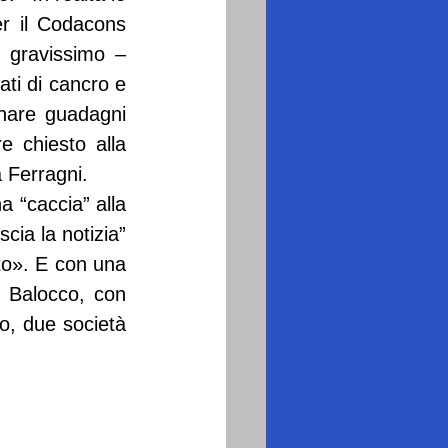
r il Codacons 
gravissimo – 
ti di cancro e 
nare guadagni 
 chiesto alla 
a Ferragni.
a “caccia” alla 
cia la notizia” 
to». E con una 
o Balocco, con 
o, due società 