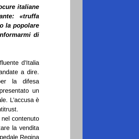
cure italiane 
te: «truffa 
o la popolare 
nformarmi di 
uente d’Italia 
ndate a dire. 
er la difesa 
presentato un 
e. L’accusa è 
titrust.
 nel contenuto 
are la vendita 
spedale Regina 