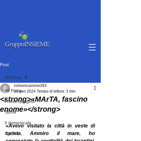
Gruppo
INSIEME
Post
All Posts
comunicazione283
All Posts
26 gen 2024
Tempo di lettura: 3 min
<strong>«MArTA, fascino
I nostri progetti
enome»</strong>
Storie
Il domenicale
«Avevo visitato la città in veste di 
turista. Ammiro il mare, ho 
I giorni
conosciuto la cordialità dei tarantini, 