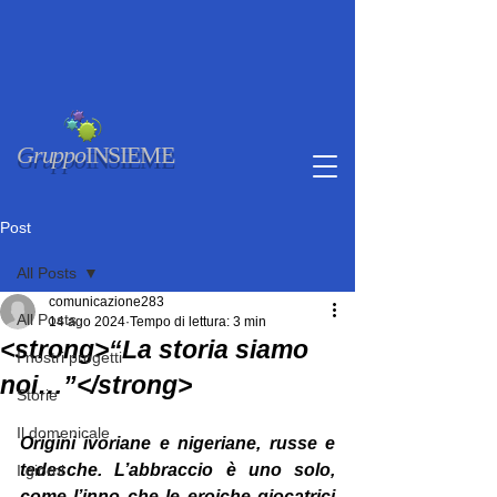
Gruppo
INSIEME
Post
All Posts
comunicazione283
All Posts
14 ago 2024
Tempo di lettura: 3 min
<strong>“La storia siamo
I nostri progetti
noi…”</strong>
Storie
Il domenicale
Origini ivoriane e nigeriane, russe e 
tedesche. L’abbraccio è uno solo, 
I giorni
come l’inno che le eroiche giocatrici 