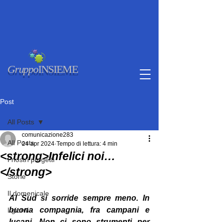
Gruppo
INSIEME
Post
All Posts
comunicazione283
All Posts
24 apr 2024
Tempo di lettura: 4 min
<strong>Infelici noi…
I nostri progetti
</strong>
Storie
Il domenicale
Al Sud si sorride sempre meno. In 
buona compagnia, fra campani e 
I giorni
lucani. Non ci sono strumenti per 