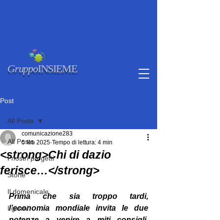
Gruppo
INSIEME
Post
All Posts
comunicazione283
All Posts
5 feb 2025
Tempo di lettura: 4 min
<strong>Chi di dazio
I nostri progetti
ferisce…</strong>
Storie
Il domenicale
Prima che sia troppo tardi, 
l’economia mondiale invita le due 
I giorni
potenze a venire a miti consigli. 