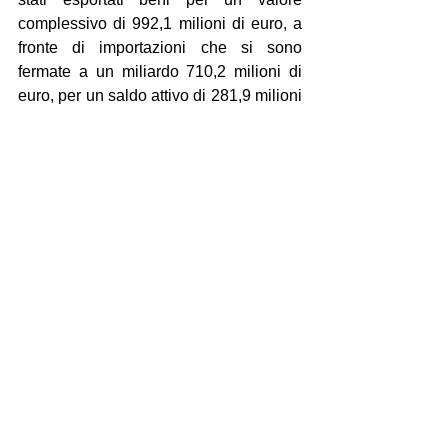
complessivo di 992,1 milioni di euro, a 
fronte di importazioni che si sono 
fermate a un miliardo 710,2 milioni di 
euro, per un saldo attivo di 281,9 milioni 
di euro. Da gennaio a settembre 2024, 
sono stati esportati beni per un valore 
complessivo di 726,4 milioni di euro, a 
fronte di importazioni che si sono 
fermate a un miliardo 553,5 milioni di 
euro, per un saldo attivo di 172,9 milioni 
di euro. Ad oggi, la bilancia 
commerciale per il Mezzogiorno è 
positiva.