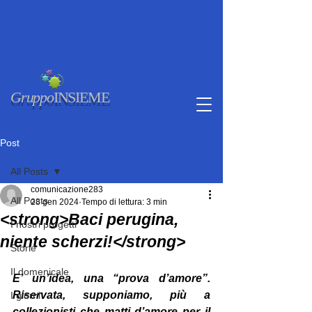
Gruppo
INSIEME
Post
All Posts
comunicazione283
All Posts
28 gen 2024
Tempo di lettura: 3 min
<strong>Baci perugina,
I nostri progetti
niente scherzi!</strong>
Storie
Il domenicale
E’ un’idea, una “prova d’amore”. 
Riservata, supponiamo, più a 
I giorni
collezionisti che matti d’amore per il 