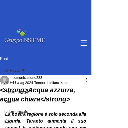
Gruppo
INSIEME
Post
All Posts
comunicazione283
All Posts
15 mag 2024
Tempo di lettura: 4 min
<strong>Acqua azzurra,
I nostri progetti
acqua chiara</strong>
Storie
Il domenicale
La nostra regione è solo seconda alla 
Liguria. Taranto aumenta il suo 
I giorni
appeal, la regione ne perde una, ma 