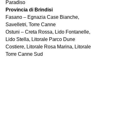
Paradiso
Provincia di Brindisi
Fasano – Egnazia Case Bianche, 
Savelletri, Torre Canne
Ostuni – Creta Rossa, Lido Fontanelle, 
Lido Stella, Litorale Parco Dune 
Costiere, Litorale Rosa Marina, Litorale 
Torre Canne Sud
Carovigno – Mezzaluna, 
Pantanagianni, Punta Penna Grossa
Provincia di Lecce
Lecce – San Cataldo
Melendugno – Roca, San Foca 
Nord/Centro/Torre Specchia, Torre 
Sant’Andrea, Torre dell’Orso
Castro – La Zinzulusa, La Sorgente
Patù – Felloniche, San Gregorio
Salve – Marina di Pescoluse/Posto 
Vecchio/ Torre Pali