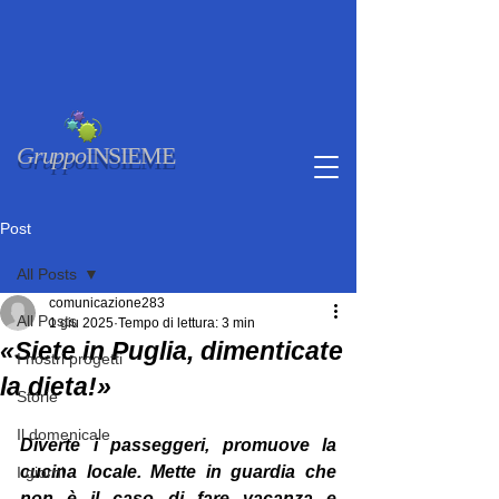
Gruppo
INSIEME
Post
All Posts
comunicazione283
All Posts
1 giu 2025
Tempo di lettura: 3 min
«Siete in Puglia, dimenticate
I nostri progetti
la dieta!»
Storie
Il domenicale
Diverte i passeggeri, promuove la 
cucina locale. Mette in guardia che 
I giorni
non è il caso di fare vacanza e 