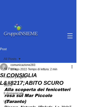
Gruppo
INSIEME
Post
All Posts
comunicazione283
All Posts
28 ago 2022
Tempo di lettura: 2 min
SI CONSIGLIA
I nostri progetti
L&#8217;ABITO SCURO
Storie
Alla scoperta dei fenicotteri 
Il domenicale
rosa sul Mar Piccolo 
(Taranto)
I giorni