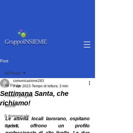
Gruppo
INSIEME
Post
All Posts
comunicazione283
All Posts
7 apr 2023
Tempo di lettura: 3 min
Settimana Santa, che
I nostri progetti
richiamo!
Storie
Il domenicale
Le attività locali lavorano, ospitano 
turisti, offrono un profilo 
I giorni
professionale di alto livello. Le due 