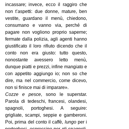
incassare; invece, ecco il raggiro che 
non t’aspetti: due donne, mature, ben 
vestite, guardano il menù, chiedono, 
consumano e vanno via, perché di 
pagare non vogliono proprio saperne; 
fermate dalla polizia, agli agenti hanno 
giustificato il loro rifiuto dicendo che il 
conto non era giusto: tutto questo, 
nonostante avessero letto menù, 
dunque piatti e prezzi, infine mangiato e 
con appetito aggiungo io; non so che 
dire, ma nel commercio, come dicevo, 
non si finisce mai di imparare».
Cozze e pesce
, sono le superstar. 
Parola di tedeschi, francesi, olandesi, 
spagnoli, portoghesi. A seguire: 
grigliate, scampi, seppie e gamberoni. 
Poi, prima del conto il caffè, 
lungo
 per i 
portoghesi, 
espressino
 per gli spagnoli. 