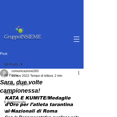
Gruppo
INSIEME
Post
All Posts
comunicazione283
All Posts
30 nov 2022
Tempo di lettura: 2 min
Sara, due volte
I nostri progetti
campionessa!
Storie
KATA E KUMITE/Medaglie 
Il domenicale
d’Oro per l’atleta tarantina 
ai Nazionali di Roma
I giorni