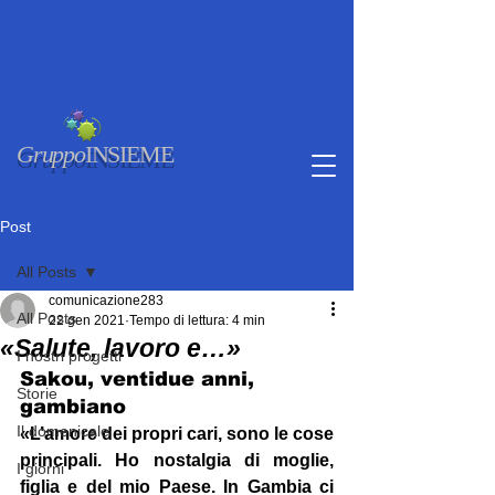
Gruppo
INSIEME
Post
All Posts
comunicazione283
All Posts
22 gen 2021
Tempo di lettura: 4 min
«Salute, lavoro e…»
I nostri progetti
Sakou, ventidue anni, 
Storie
gambiano
Il domenicale
«L’amore dei propri cari, sono le cose 
principali. Ho nostalgia di moglie, 
I giorni
figlia e del mio Paese. In Gambia ci 