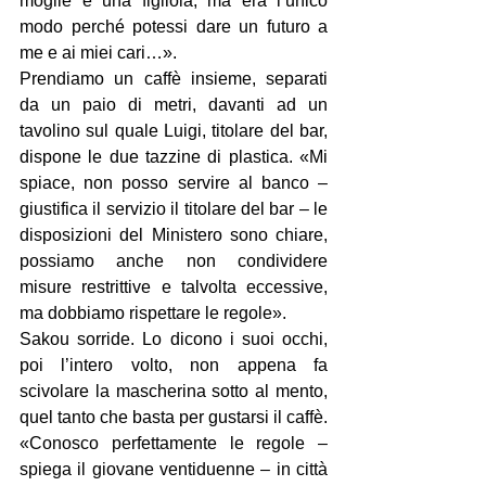
moglie e una figliola, ma era l’unico 
modo perché potessi dare un futuro a 
me e ai miei cari…».
Prendiamo un caffè insieme, separati 
da un paio di metri, davanti ad un 
tavolino sul quale Luigi, titolare del bar, 
dispone le due tazzine di plastica. «Mi 
spiace, non posso servire al banco – 
giustifica il servizio il titolare del bar – le 
disposizioni del Ministero sono chiare, 
possiamo anche non condividere 
misure restrittive e talvolta eccessive, 
ma dobbiamo rispettare le regole».
Sakou sorride. Lo dicono i suoi occhi, 
poi l’intero volto, non appena fa 
scivolare la mascherina sotto al mento, 
quel tanto che basta per gustarsi il caffè. 
«Conosco perfettamente le regole – 
spiega il giovane ventiduenne – in città 