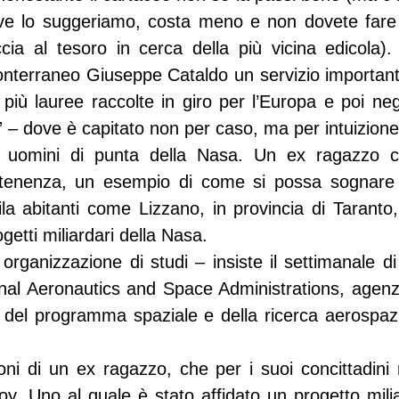
 ve lo suggeriamo, costa meno e non dovete fare 
a al tesoro in cerca della più vicina edicola). I
onterraneo Giuseppe Cataldo un servizio importante
iù lauree raccolte in giro per l’Europa e poi negli
” – dove è capitato non per caso, ma per intuizione
 uomini di punta della Nasa. Un ex ragazzo c
artenenza, un esempio di come si possa sognare
ila abitanti come Lizzano, in provincia di Taranto,
getti miliardari della Nasa.
organizzazione di studi – insiste il settimanale d
nal Aeronautics and Space Administrations, agenzi
e del programma spaziale e della ricerca aerospazia
ni di un ex ragazzo, che per i suoi concittadini r
oy. Uno al quale è stato affidato un progetto milia