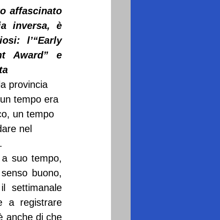
 affascinato 
a inversa, è 
si: l’“Early 
nt Award” e 
ta
la provincia 
e un tempo era 
ico, un tempo 
dare nel 
.
 a suo tempo, 
 senso buono, 
 settimanale 
 a registrare 
è anche di che 