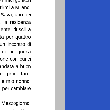
 miei genitori 
irmi a Milano. 
 Sava, uno dei 
a la residenza 
nte riuscii a 
a per quattro 
n incontro di 
di ingegneria 
one con cui ci 
andata a buon 
: progettare, 
 e mio nonno, 
 per cambiare 
l Mezzogiorno. 