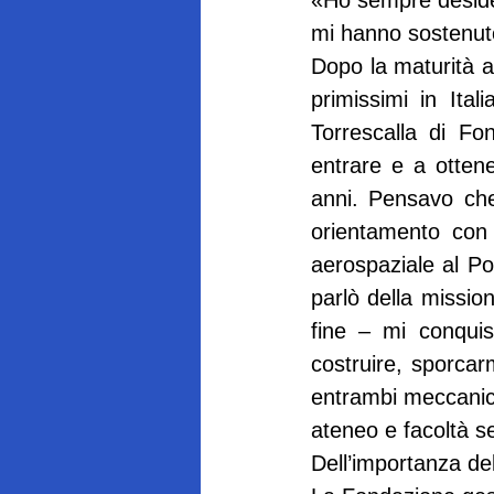
«Ho sempre desidera
mi hanno sostenuto
Dopo la maturità al
primissimi in Itali
Torrescalla di Fo
entrare e a otten
anni. Pensavo che 
orientamento con 
aerospaziale al Pol
parlò della missi
fine – mi conquis
costruire, sporca
entrambi meccanici
ateneo e facoltà s
Dell’importanza de