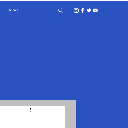
o
More
Accedi