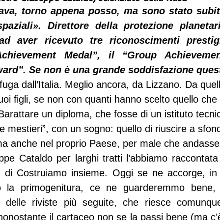
ava, torno appena posso, ma sono stato subito
aziali». Direttore della protezione planetari
 ad aver ricevuto tre riconoscimenti prestigio
Achievement Medal”, il “Group Achieveme
ward”. Se non è una grande soddisfazione ques
fuga dall’Italia. Meglio ancora, da Lizzano. Da quel
suoi figli, se non con quanti hanno scelto quello ch
Barattare un diploma, che fosse di un istituto tecn
 e mestieri”, con un sogno: quello di riuscire a sfon
, ma anche nel proprio Paese, per male che andasse
ppe Cataldo per larghi tratti l’abbiamo raccontata
e” di Costruiamo insieme. Oggi se ne accorge, in
o la primogenitura, ce ne guarderemmo bene, il
 delle riviste più seguite, che riesce comunque
nonostante il cartaceo non se la passi bene (ma c’