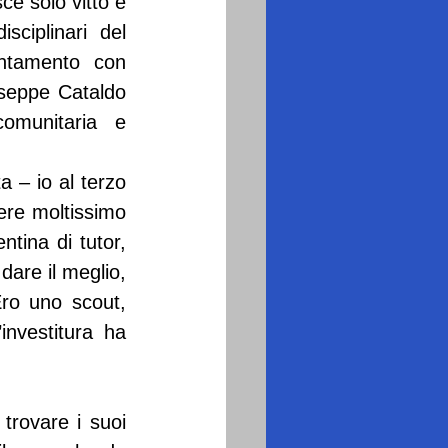
e solo vitto e 
sciplinari del 
ntamento con 
useppe Cataldo 
munitaria e 
 – io al terzo 
re moltissimo 
ntina di tutor, 
dare il meglio, 
ro uno scout, 
nvestitura ha 
ovare i suoi 