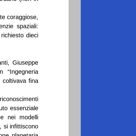
te coraggiose, 
nzie spaziali: 
chiesto dieci 
anti, Giuseppe 
n “Ingegneria 
coltivava fina 
riconoscimenti 
uto essenziale 
e nei modelli 
i infittiscono 
one planetaria 