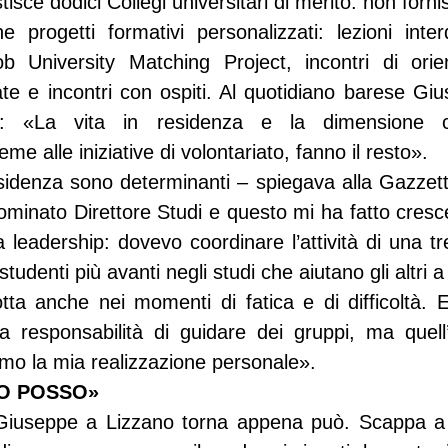
sce dodici Collegi universitari di merito: non fornisc
 progetti formativi personalizzati: lezioni interdi
 University Matching Project, incontri di orie
rate e incontri con ospiti. Al quotidiano barese Gi
o: «La vita in residenza e la dimensione co
eme alle iniziative di volontariato, fanno il resto».
esidenza sono determinanti – spiegava alla Gazzetta
minato Direttore Studi e questo mi ha fatto cresce
la leadership: dovevo coordinare l’attività di una tre
tudenti più avanti negli studi che aiutano gli altri a 
ta anche nei momenti di fatica e di difficoltà. E
 responsabilità di guidare dei gruppi, ma quell’i
imo la mia realizzazione personale».
O POSSO»
useppe a Lizzano torna appena può. Scappa a tr