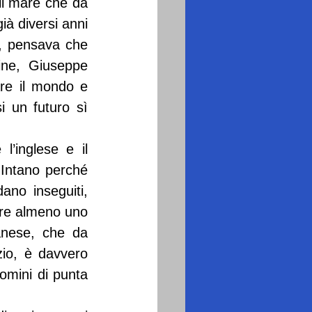
il mare che da 
à diversi anni 
, pensava che 
ine, Giuseppe 
are il mondo e 
 un futuro sì 
l’inglese e il 
Intano perché 
no inseguiti, 
are almeno uno 
anese, che da 
zio, è davvero 
omini di punta 