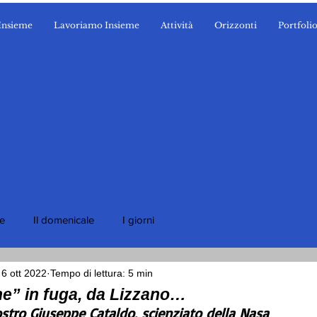
Insieme
Lavoriamo Insieme
Attività
Orizzonti
Portfoli
ie
Il domenicale
I giorni
6 ott 2022
Tempo di lettura: 5 min
ne” in fuga, da Lizzano…
ostro Giuseppe Cataldo, scienziato della Nasa