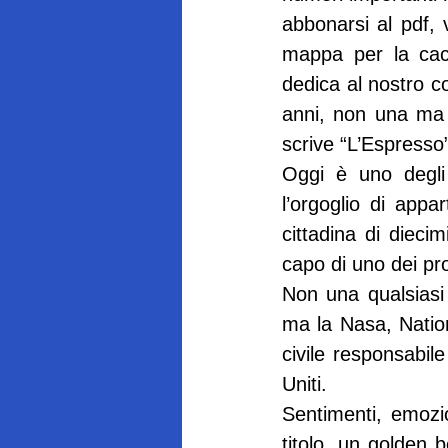
abbonarsi al pdf,
mappa per la cacci
dedica al nostro c
anni, non una ma p
scrive “L’Espresso
Oggi è uno degli
l’orgoglio di app
cittadina di diecim
capo di uno dei pro
Non una qualsiasi 
ma la Nasa, Natio
civile responsabil
Uniti.
Sentimenti, emozio
titolo, un golden b