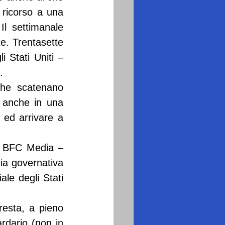
ricorso a una 
l settimanale 
. Trentasette 
 Stati Uniti – 
.
he scatenano 
 anche in una 
 ed arrivare a 
i BFC Media – 
a governativa 
le degli Stati 
esta, a pieno 
rdario (non in 