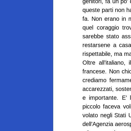
genitori, fa un po’
queste parti non ha
fa. Non erano in m
quel coraggio tro
sarebbe stato assa
restarsene a casa
rispettabile, ma m
Oltre all’italiano,
francese. Non chi
crediamo fermamen
accarezzati, soste
e importante. E’ 
piccolo faceva vol
volato negli Stati 
dell’Agenzia aeros