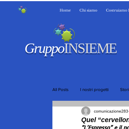
Home
Chi siamo
Costruiamo 
Gruppo
INSIEME
All Posts
I nostri progetti
Stor
comunicazione283
Quel “cervello
“L’Espresso” e il n