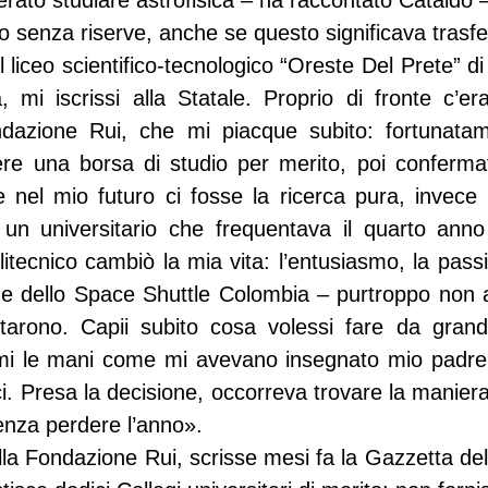
to studiare astrofisica – ha raccontato Cataldo – i
 senza riserve, anche se questo significava trasfer
 liceo scientifico-tecnologico “Oreste Del Prete” di
a, mi iscrissi alla Statale. Proprio di fronte c’er
ndazione Rui, che mi piacque subito: fortunatame
ere una borsa di studio per merito, poi confermat
nel mio futuro ci fosse la ricerca pura, invece u
un universitario che frequentava il quarto anno 
itecnico cambiò la mia vita: l’entusiasmo, la passi
one dello Space Shuttle Colombia – purtroppo non 
tarono. Capii subito cosa volessi fare da grande
rmi le mani come mi avevano insegnato mio padre
. Presa la decisione, occorreva trovare la maniera
enza perdere l’anno».
lla Fondazione Rui, scrisse mesi fa la Gazzetta de