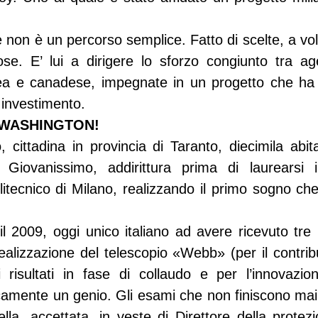
 non è un percorso semplice. Fatto di scelte, a vol
ose. E’ lui a dirigere lo sforzo congiunto tra age
a e canadese, impegnate in un progetto che ha ri
di investimento.
 WASHINGTON!
, cittadina in provincia di Taranto, diecimila abit
 Giovanissimo, addirittura prima di laurearsi i
itecnico di Milano, realizzando il primo sogno che 
il 2009, oggi unico italiano ad avere ricevuto tre 
realizzazione del telescopio «Webb» (per il contrib
 risultati in fase di collaudo e per l’innovazion
amente un genio. Gli esami che non finiscono mai, s
lla, accettata, in veste di Direttore della protezi