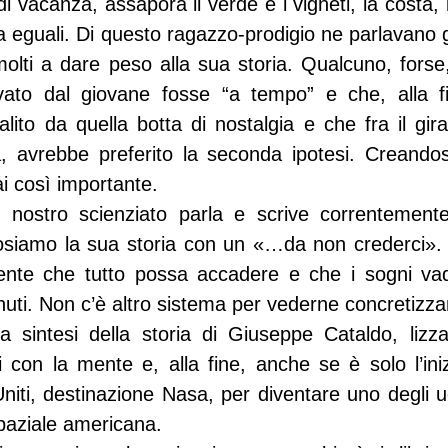
 di vacanza, assapora il verde e i vigneti, la costa, 
 eguali. Di questo ragazzo-prodigio ne parlavano gi
olti a dare peso alla sua storia. Qualcuno, forse
vato dal giovane fosse “a tempo” e che, alla f
lito da quella botta di nostalgia e che fra il gir
, avrebbe preferito la seconda ipotesi. Creandosi
ai così importante.
 il nostro scienziato parla e scrive correntemente 
osiamo la sua storia con un «…da non crederci». 
te che tutto possa accadere e che i sogni vada
nuti. Non c’è altro sistema per vederne concretizz
la sintesi della storia di Giuseppe Cataldo, lizz
i con la mente e, alla fine, anche se è solo l’ini
Uniti, destinazione Nasa, per diventare uno degli u
paziale americana.