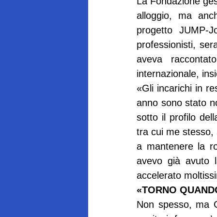
La Fondazione gesti
alloggio, ma anche
progetto JUMP-Job
professionisti, se
aveva raccontat
internazionale, insi
«Gli incarichi in r
anno sono stato no
sotto il profilo del
tra cui me stesso, s
a mantenere la rot
avevo già avuto la
accelerato moltiss
«TORNO QUAND
Non spesso, ma Gi