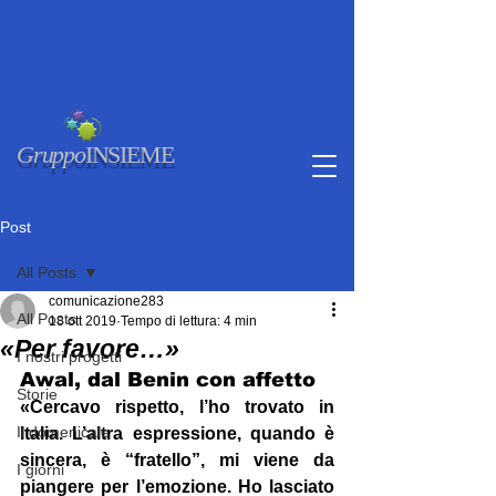
Gruppo
INSIEME
Post
All Posts
comunicazione283
All Posts
18 ott 2019
Tempo di lettura: 4 min
«Per favore…»
I nostri progetti
Awal, dal Benin con affetto
Storie
«Cercavo rispetto, l’ho trovato in 
Il domenicale
Italia. L’altra espressione, quando è 
sincera, è “fratello”, mi viene da 
I giorni
piangere per l’emozione. Ho lasciato 