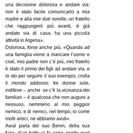
una decisione dolorosa e andare via: 
non è stato facile comunicarlo a mia 
madre e alla mie due sorelle, un fratello 
che raggiungerò più avanti, è già 
andato via di casa, ha una piccola 
attività in Algeria».
Dolorosa, forse anche più. «Quando ad 
una famiglia viene a mancare l’uomo e 
cioè, mio padre non c’è più, mio fratello 
è stato il primo dei figli ad andare via, e 
io sto per seguire il suo esempio, crolla 
il mondo addosso: tre donne sole, 
indifese – anche  se c’è la vicinanza dei 
familiari – è qualcosa che non auguro a 
nessuno, nemmeno al mio peggior 
nemico, e di nemici, nel tempo, io come 
molti amici, ne abbiamo avuti».
Awal parla del suo Benin, della sua 
fuga, d’un tratto si fa serio, perde quel 