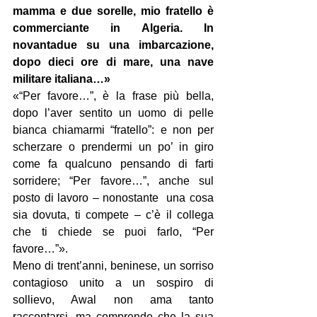
mamma e due sorelle, mio fratello è 
commerciante in Algeria. In 
novantadue su una imbarcazione, 
dopo dieci ore di mare, una nave 
militare italiana…»
«“Per favore…”, è la frase più bella, 
dopo l’aver sentito un uomo di pelle 
bianca chiamarmi “fratello”: e non per 
scherzare o prendermi un po’ in giro 
come fa qualcuno pensando di farti 
sorridere; “Per favore…”, anche sul 
posto di lavoro – nonostante  una cosa 
sia dovuta, ti compete – c’è il collega 
che ti chiede se puoi farlo, “Per 
favore…”».
Meno di trent’anni, beninese, un sorriso 
contagioso unito a un sospiro di 
sollievo, Awal non ama tanto 
raccontarsi, ma comprende che la sua 