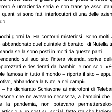
rrero è un’azienda seria e non transige assoluta
i quanti si sono fatti interlocutori di una delle azien
do.
pochi giorni fa. Ha contorni misteriosi. Sono molti a
abbandonato quel quintale di barattoli di Nutella tra 
omanda se la sono posti in molti da queste parti.
prendendo sul suo sito l’intera vicenda, scrive dell
 apprezzati e desiderati dai bambini e non solo. «
le famosa in tutto il mondo – riporta il sito – eppur
otivo, abbandona la Nutella nei campi».
 – ha dichiarato Schiavone ai microfoni di Telebar
ersone che ne avevano necessità, a bambini che m
 la pandemia, non potevano permetterselo». 
rticolo a un post sui social, fatto sta che l’azien