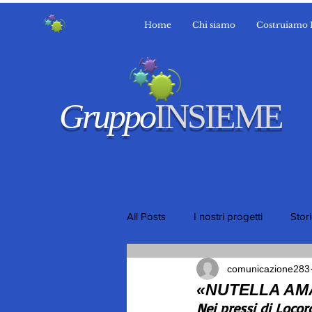
Home
Chi siamo
Costruiamo 
Gruppo
INSIEME
All Posts
I nostri progetti
Stor
comunicazione283
«NUTELLA A
Nei pressi di Locor