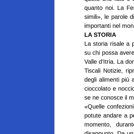
quanto noi. La Fe
simili», le parole d
importanti nel mon
LA STORIA
La storia risale a 
su chi possa avere 
Valle d’Itria. La d
Tiscali Notizie, ri
degli alimenti più
cioccolato e noccio
se ne conosce il m
«Quelle confezioni
potute andare a p
momento, durante
disappunto. Da un a