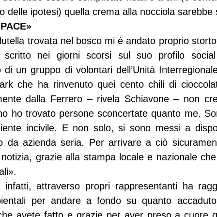
o delle ipotesi) quella crema alla nocciola sarebbe s
 PACE»
utella trovata nel bosco mi è andato proprio storto
 scritto nei giorni scorsi sul suo profilo social
di un gruppo di volontari dell’Unità Interregionale
rk che ha rinvenuto quei cento chili di cioccola
amente dalla Ferrero – rivela Schiavone – non cre
ono ho trovato persone sconcertate quanto me. Son
cliente incivile. E non solo, si sono messi a dispo
 da azienda seria. Per arrivare a ciò sicuramente
 notizia, grazie alla stampa locale e nazionale che
li».
infatti, attraverso propri rappresentanti ha raggiu
ientali per andare a fondo su quanto accaduto.
che avete fatto e grazie per aver preso a cuore q