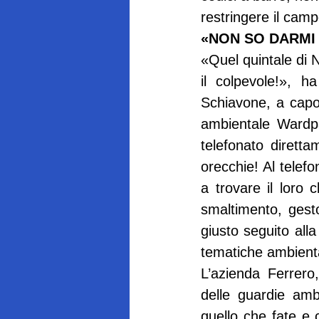
restringere il camp
«NON SO DARMI
«Quel quintale di N
il colpevole!», ha
Schiavone, a capo 
ambientale Wardpa
telefonato dirett
orecchie! Al telef
a trovare il loro 
smaltimento, gesto
giusto seguito alla
tematiche ambienta
L’azienda Ferrero, 
delle guardie amb
quello che fate e 