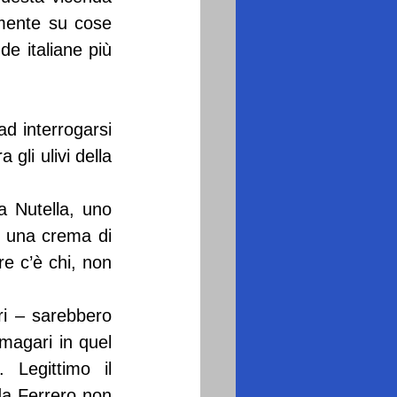
mente su cose 
de italiane più 
d interrogarsi 
gli ulivi della 
a Nutella, uno 
È una crema di 
e c’è chi, non 
i – sarebbero 
agari in quel 
Legittimo il 
da Ferrero non 