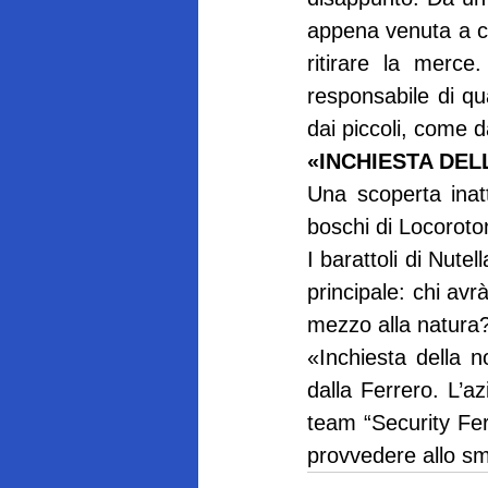
appena venuta a con
ritirare la merc
responsabile di q
dai piccoli, come 
«INCHIESTA DEL
Una scoperta inatt
boschi di Locoroton
I barattoli di Nutel
principale: chi avr
mezzo alla natura?
«Inchiesta della n
dalla Ferrero. L’a
team “Security Ferr
provvedere allo sm