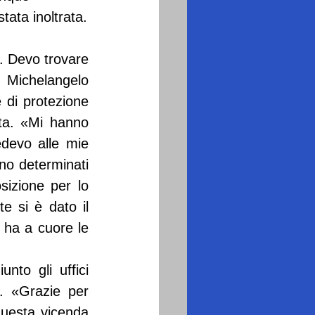
tata inoltrata.
. Devo trovare 
 Michelangelo 
 di protezione 
ta. «Mi hanno 
devo alle mie 
o determinati 
sizione per lo 
 si è dato il 
 ha a cuore le 
nto gli uffici 
 «Grazie per 
uesta vicenda 