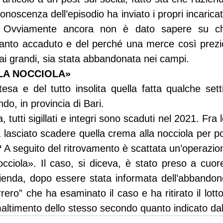
oscenza dell’episodio ha inviato i propri incaricati
e. Ovviamente ancora non è dato sapere su chi
uanto accaduto e del perché una merce così prezio
dai grandi, sia stata abbandonata nei campi.
LA NOCCIOLA»
esa e del tutto insolita quella fatta qualche sett
do, in provincia di Bari.
la, tutti sigillati e integri sono scaduti nel 2021. Fra
à lasciato scadere quella crema alla nocciola per poi 
 A seguito del ritrovamento è scattata un’operazio
occiola». Il caso, si diceva, è stato preso a cuor
zienda, dopo essere stata informata dell’abbandono,
ero” che ha esaminato il caso e ha ritirato il lotto
altimento dello stesso secondo quanto indicato dal