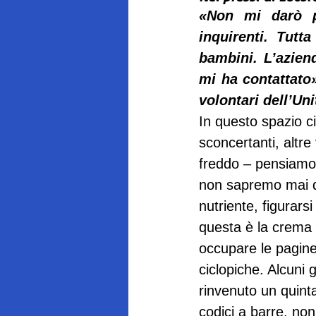
«Non mi darò p
inquirenti. Tutta
bambini. L’azien
mi ha contattato
volontari dell’Un
In questo spazio ci
sconcertanti, altre
freddo – pensiamo a
non sapremo mai d
nutriente, figurars
questa è la crema 
occupare le pagine 
ciclopiche. Alcuni 
rinvenuto un quinta
codici a barre, no