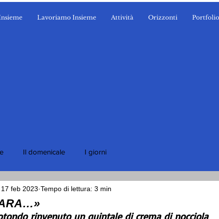
Insieme
Lavoriamo Insieme
Attività
Orizzonti
Portfoli
ie
Il domenicale
I giorni
17 feb 2023
Tempo di lettura: 3 min
MARA…»
otondo rinvenuto un quintale di crema di nocciola