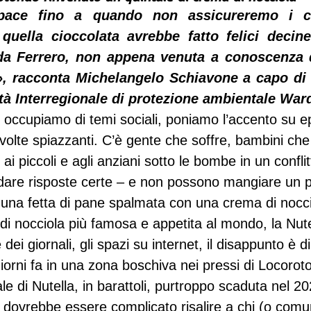
ace fino a quando non assicureremo i col
 quella cioccolata avrebbe fatto felici decine
da Ferrero, non appena venuta a conoscenza d
», racconta Michelangelo Schiavone a capo di 
ità Interregionale di protezione ambientale War
 occupiamo di temi sociali, poniamo l’accento su epi
 volte spiazzanti. C’è gente che soffre, bambini che 
i piccoli e agli anziani sotto le bombe in un conflit
are risposte certe – e non possono mangiare un p
i una fetta di pane spalmata con una crema di nocci
di nocciola più famosa e appetita al mondo, la Nute
dei giornali, gli spazi su internet, il disappunto è d
giorni fa in una zona boschiva nei pressi di Locorot
le di Nutella, in barattoli, purtroppo scaduta nel 2
n dovrebbe essere complicato risalire a chi (o com