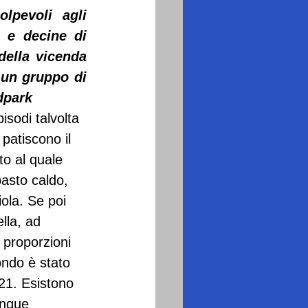
pevoli agli 
 e decine di 
ella vicenda 
un gruppo di 
dpark
sodi talvolta 
patiscono il 
to al quale 
asto caldo, 
ola. Se poi 
lla, ad 
i proporzioni 
ondo è stato 
021. Esistono 
unque 