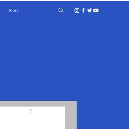
o
More
Accedi