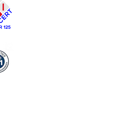
Tel:
099 661 13661
Mail:
amministrazione@costruiamoinsieme.eu
-
costruiamoinsiemescs@pec.it
Lavoriamo Insieme
Srl
Sede legale/amministrativa:
Via F.Cavallotti 84 -
74123 Taranto
Tel:
099 661 13661
Mail:
amministrazione@lavoriamoinsieme.eu
associazionelavoria
moinsieme@pec.it
Copyright ©2018-2019 - Powered by GruppoINSIEME
All rights deserve