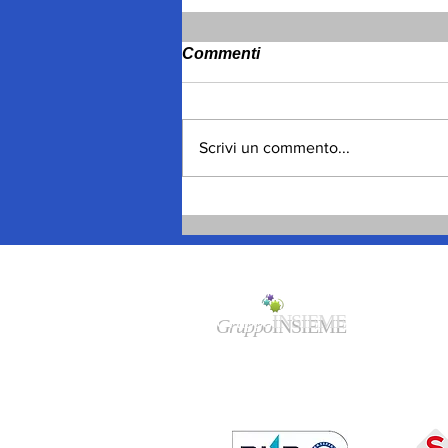
Commenti
Scrivi un commento...
Mimmo Cavallo, dal
“terrone” a Torino, negli
Anni Sessanta, alle frontiere
di oggi
Gruppo
INSIEME
Sede legale/amministrativa:
Via
F.Cavallotti 84 - 74123 Taranto