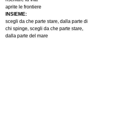
INSIEME:
scegli da che parte stare, dalla parte di 
chi spinge, scegli da che parte stare, 
dalla parte del mare
https://www.youtube.com/watch?
v=yahzqVHtGRg
Mostra tutti
Post recenti