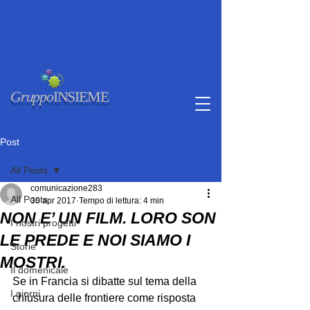
Gruppo
INSIEME
Post
All Posts
comunicazione283
All Posts
30 apr 2017
Tempo di lettura: 4 min
NON E’ UN FILM. LORO SON
I nostri progetti
LE PREDE E NOI SIAMO I
Storie
MOSTRI.
Il domenicale
Se in Francia si dibatte sul tema della 
I giorni
chiusura delle frontiere come risposta 