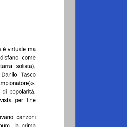
 è virtuale ma 
 disfano come 
rra solista), 
Danilo Tasco 
mpionatore)». 
i popolarità, 
ista per fine 
vano canzoni 
bum, la prima 