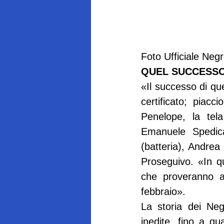
Foto Ufficiale Ne
QUEL SUCCESSO
«Il successo di que
certificato; piacc
Penelope, la tela
Emanuele Spedica
(batteria), Andrea
Proseguivo. «In q
che proveranno a 
febbraio».
La storia dei Neg
inedite, fino a q