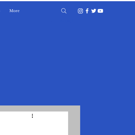
o
More
Accedi