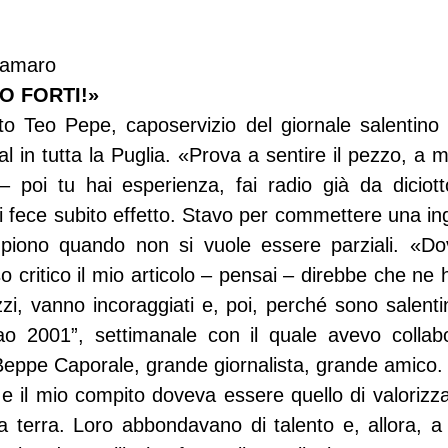
gramaro
O FORTI!»
to Teo Pepe, caposervizio del giornale salentino
 in tutta la Puglia. «Prova a sentire il pezzo, a 
 poi tu hai esperienza, fai radio già da diciot
i fece subito effetto. Stavo per commettere una ing
piono quando non si vuole essere parziali. «Do
critico il mio articolo – pensai – direbbe che ne h
i, vanno incoraggiati e, poi, perché sono salentin
ao 2001”, settimanale con il quale avevo collabo
Beppe Caporale, grande giornalista, grande amico. S
 il mio compito doveva essere quello di valorizzar
ra terra. Loro abbondavano di talento e, allora, a 