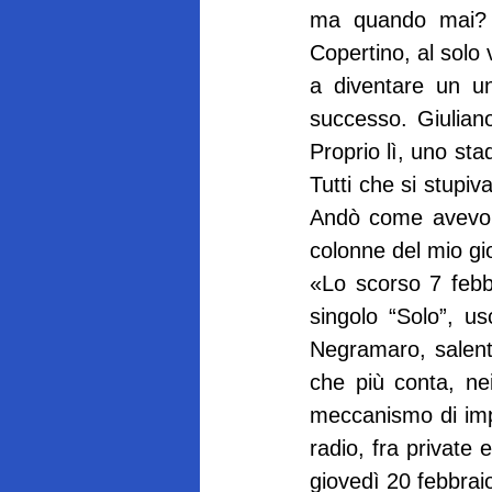
ma quando mai? C
Copertino, al solo
a diventare un u
successo. Giulian
Proprio lì, uno sta
Tutti che si stupiv
Andò come avevo pr
colonne del mio gio
«Lo scorso 7 febbr
singolo “Solo”, us
Negramaro, salenti
che più conta, nei
meccanismo di impr
radio, fra private 
giovedì 20 febbrai