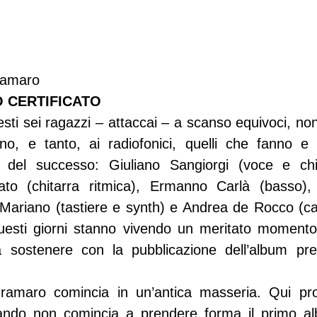
gramaro
 CERTIFICATO
sti sei ragazzi – attaccai – a scanso equivoci, non
iono, e tanto, ai radiofonici, quelli che fanno e
 del successo: Giuliano Sangiorgi (voce e chita
to (chitarra ritmica), Ermanno Carlà (basso), 
 Mariano (tastiere e synth) e Andrea de Rocco (ca
uesti giorni stanno vivendo un meritato momento d
sostenere con la pubblicazione dell’album prev
ramaro comincia in un’antica masseria. Qui pro
uando non comincia a prendere forma il primo al