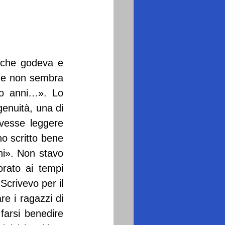
 che godeva e 
me non sembra 
to anni…». Lo 
enuità, una di 
vesse leggere 
o scritto bene 
i». Non stavo 
rato ai tempi 
crivevo per il 
e i ragazzi di 
farsi benedire 