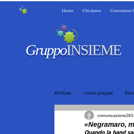
Home
Chi siamo
Costruiamo 
Gruppo
INSIEME
All Posts
I nostri progetti
Stor
comunicazione283
«Negramaro, ma
Quando la band sale