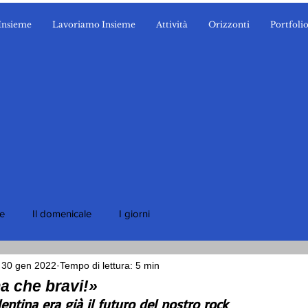
Insieme
Lavoriamo Insieme
Attività
Orizzonti
Portfoli
ie
Il domenicale
I giorni
30 gen 2022
Tempo di lettura: 5 min
 che bravi!»
ntina era già il futuro del nostro rock