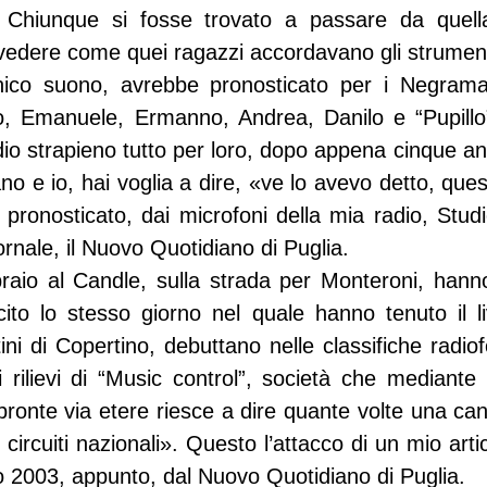
hiunque si fosse trovato a passare da quella
 vedere come quei ragazzi accordavano gli strument
nico suono, avrebbe pronosticato per i Negrama
o, Emanuele, Ermanno, Andrea, Danilo e “Pupillo
dio strapieno tutto per loro, dopo appena cinque anni
ano e io, hai voglia a dire, «ve lo avevo detto, ques
onosticato, dai microfoni della mia radio, Studio
rnale, il Nuovo Quotidiano di Puglia.
aio al Candle, sulla strada per Monteroni, hanno 
cito lo stesso giorno nel quale hanno tenuto il li
ni di Copertino, debuttano nelle classifiche radiof
 rilievi di “Music control”, società che mediante 
onte via etere riesce a dire quante volte una can
e circuiti nazionali». Questo l’attacco di un mio arti
o 2003, appunto, dal Nuovo Quotidiano di Puglia.