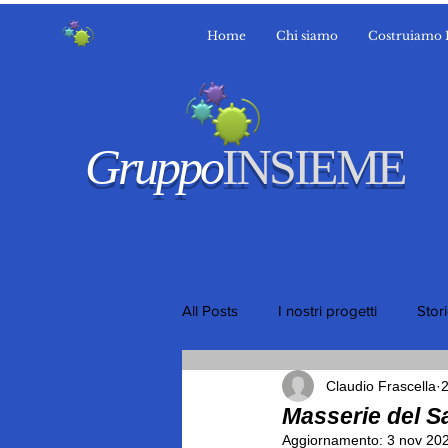
Home
Chi siamo
Costruiamo 
Gruppo
INSIEME
All Posts
I nostri progetti
Stor
Claudio Frascella
Masserie del S
Aggiornamento:
3 nov 20