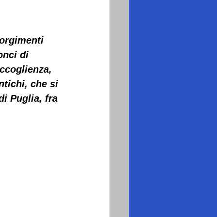
orgimenti 
onci di 
ccoglienza, 
tichi, che si 
i Puglia, fra 