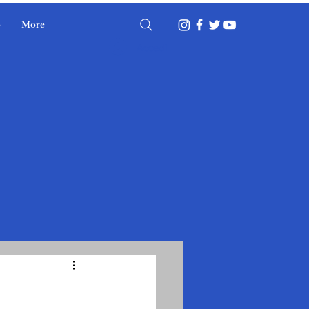
o
More
Accedi