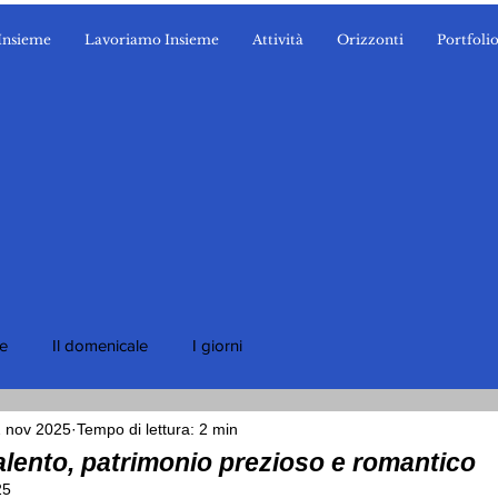
Insieme
Lavoriamo Insieme
Attività
Orizzonti
Portfoli
ie
Il domenicale
I giorni
2 nov 2025
Tempo di lettura: 2 min
alento, patrimonio prezioso e romantico
25