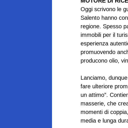
MOTORE DI RIC
Oggi scrivono le gu
Salento hanno contr
regione. Spesso pas
immobili per il tur
esperienza autenti
promuovendo anche 
producono olio, vino
Lanciamo, dunque,
fare ulteriore prom
un attimo”. Contien
masserie, che crea
momenti di coppia,
media e lunga dur