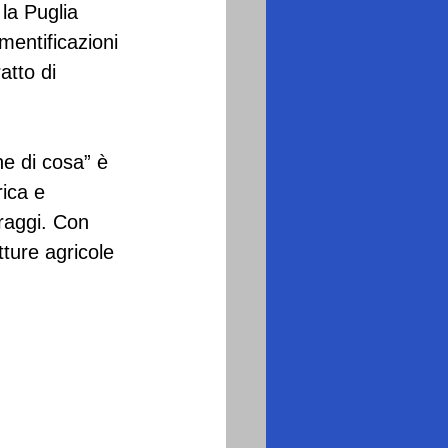
 la Puglia 
mentificazioni 
tto di 
e di cosa” è 
ica e 
raggi. Con 
ture agricole 