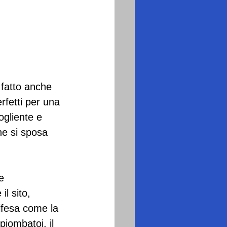
fatto anche 
fetti per una 
ogliente e 
he si sposa 
e 
l sito, 
difesa come la 
piombatoi, il 