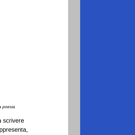
ta poesia
 scrivere 
ppresenta, 