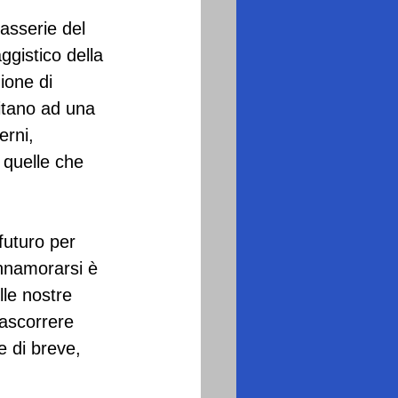
asserie del 
ggistico della 
ione di 
vitano ad una 
rni, 
 quelle che 
uturo per 
innamorarsi è 
lle nostre 
rascorrere 
e di breve, 