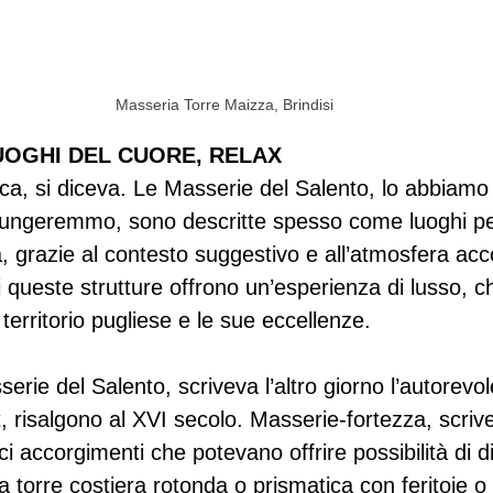
Masseria Torre Maizza, Brindisi
UOGHI DEL CUORE, RELAX
a, si diceva. Le Masserie del Salento, lo abbiamo 
iungeremmo, sono descritte spesso come luoghi per
 grazie al contesto suggestivo e all’atmosfera acc
i queste strutture offrono un’esperienza di lusso, c
 territorio pugliese e le sue eccellenze.
erie del Salento, scriveva l’altro giorno l’autorevol
, risalgono al XVI secolo. Masserie-fortezza, scrive i
pici accorgimenti che potevano offrire possibilità di 
a torre costiera rotonda o prismatica con feritoie o 