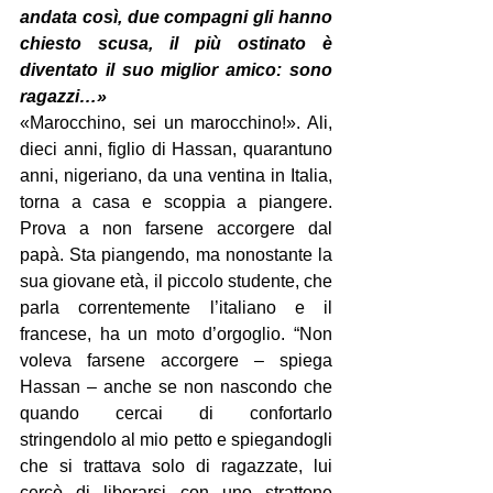
andata così, due compagni gli hanno 
chiesto scusa, il più ostinato è 
diventato il suo miglior amico: sono 
ragazzi…»
«Marocchino, sei un marocchino!». Ali, 
dieci anni, figlio di Hassan, quarantuno 
anni, nigeriano, da una ventina in Italia, 
torna a casa e scoppia a piangere. 
Prova a non farsene accorgere dal 
papà. Sta piangendo, ma nonostante la 
sua giovane età, il piccolo studente, che 
parla correntemente l’italiano e il 
francese, ha un moto d’orgoglio. “Non 
voleva farsene accorgere – spiega 
Hassan – anche se non nascondo che 
quando cercai di confortarlo 
stringendolo al mio petto e spiegandogli 
che si trattava solo di ragazzate, lui 
cercò di liberarsi con uno strattone 