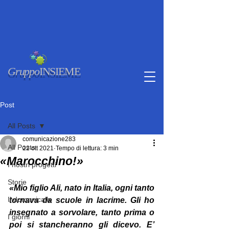
Gruppo
INSIEME
Post
All Posts
comunicazione283
All Posts
22 ott 2021
Tempo di lettura: 3 min
«Marocchino!»
I nostri progetti
Storie
«Mio figlio Ali, nato in Italia, ogni tanto 
Il domenicale
tornava da scuole in lacrime. Gli ho 
insegnato a sorvolare, tanto prima o 
I giorni
poi si stancheranno gli dicevo. E’ 