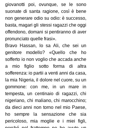
giovanotti poi, ovunque, se le sono 
suonate di santa ragione, così è bene 
non generare odio su odio: è successo, 
basta, magari gli stessi ragazzi che oggi 
offendono, domani si pentiranno di aver 
pronunciato quelle frasi».
Bravo Hassan, lo sa Ali, che sei un 
genitore modello? «Quello che ho 
sofferto io non voglio che accada anche 
a mio figlio sotto forma di altra 
sofferenza: io partii a venti anni da casa, 
la mia Nigeria, il dolore nel cuore, su un 
gommone: con me, in un mare in 
tempesta, un centinaio di ragazzi, chi 
nigeriano, chi maliano, chi marocchino; 
da dieci anni non torno nel mio Paese, 
ho sempre la sensazione che sia 
pericoloso, mia moglie e i miei figli, 
perché nel frattempo ne ho avuto un 