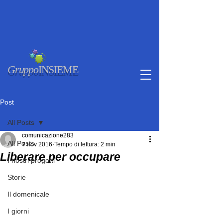
Gruppo
INSIEME
Post
All Posts
comunicazione283
All Posts
7 nov 2016
Tempo di lettura: 2 min
Liberare per occupare
I nostri progetti
Storie
Il domenicale
I giorni