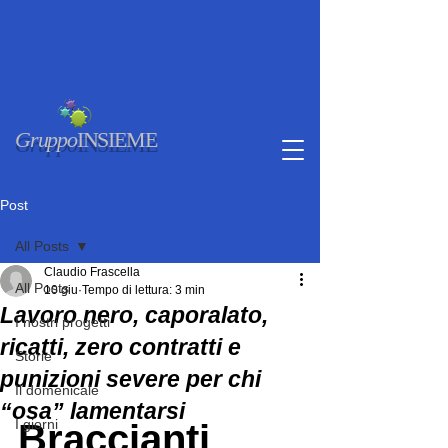
Gruppo
INSIEME
Post
All Posts
Claudio Frascella
All Posts
10 giu
Tempo di lettura: 3 min
Lavoro nero, caporalato,
I nostri progetti
ricatti, zero contratti e
Storie
punizioni severe per chi
Il domenicale
“osa” lamentarsi
I giorni
Braccianti 