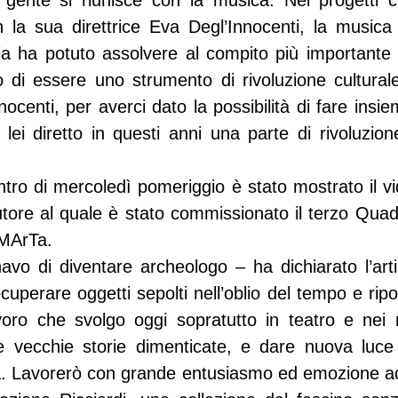
gente si riunisce con la musica. Nei progetti con
a sua direttrice Eva Degl’Innocenti, la musica d
a ha potuto assolvere al compito più importante c
o di essere uno strumento di rivoluzione culturale
ocenti, per averci dato la possibilità di fare insiem
lei diretto in questi anni una parte di rivoluzione
ontro di mercoledì pomeriggio è stato mostrato il v
tautore al quale è stato commissionato il terzo Qua
 MArTa.
o di diventare archeologo – ha dichiarato l’artis
cuperare oggetti sepolti nell’oblio del tempo e riport
avoro che svolgo oggi sopratutto in teatro e nei mi
e vecchie storie dimenticate, e dare nuova luce a
. Lavorerò con grande entusiasmo ed emozione ad 