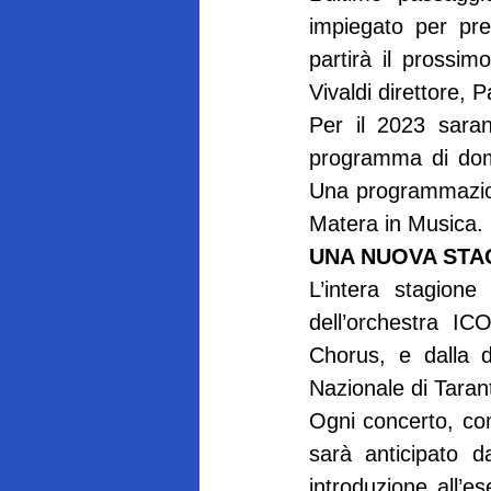
impiegato per pre
partirà il prossim
Vivaldi direttore,
Per il 2023 saran
programma di domen
Una programmazion
Matera in Musica.
UNA NUOVA STA
L’intera stagion
dell’orchestra I
Chorus, e dalla d
Nazionale di Tara
Ogni concerto, com
sarà anticipato 
introduzione all’es