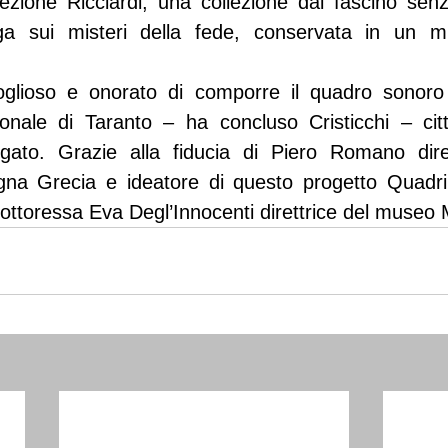
lezione Ricciardi, una collezione dal fascino sen
ga sui misteri della fede, conservata in un mu
glioso e onorato di comporre il quadro sonoro 
onale di Taranto – ha concluso Cristicchi – cit
egato. Grazie alla fiducia di Piero Romano dirett
gna Grecia e ideatore di questo progetto Quadri 
a dottoressa Eva Degl’Innocenti direttrice del museo