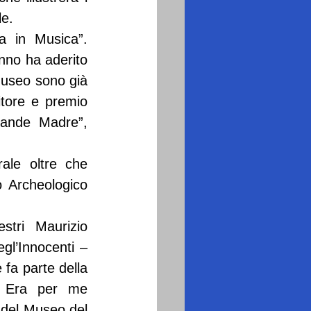
le.
 in Musica”. 
nno ha aderito 
Museo sono già 
tore e premio 
ande Madre”, 
ale oltre che 
 Archeologico 
tri Maurizio 
gl’Innocenti – 
fa parte della 
. Era per me 
del Museo del 