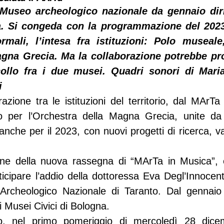
l Museo archeologico nazionale da gennaio diri
a. Si congeda con la programmazione del 2023. 
formali, l’intesa fra istituzioni: Polo museal
gna Grecia. Ma la collaborazione potrebbe pros
ollo fra i due musei. Quadri sonori di Mariane
i
razione tra le istituzioni del territorio, dal MArT
 per l’Orchestra della Magna Grecia, unite da 
anche per il 2023, con nuovi progetti di ricerca, va
ne della nuova rassegna di “MArTa in Musica”, 
icipare l’addio della dottoressa Eva Degl’Innocenti
rcheologico Nazionale di Taranto. Dal gennaio 
i Musei Civici di Bologna.
io, nel primo pomeriggio di mercoledì 28 dicem