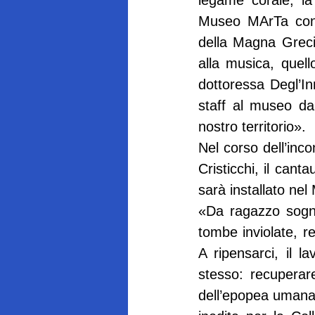
legame corale, la 
Museo MArTa con l
della Magna Greci
alla musica, quell
dottoressa Degl’Inn
staff al museo da 
nostro territorio».
Nel corso dell’inc
Cristicchi, il can
sarà installato nel
«Da ragazzo sognav
tombe inviolate, re
A ripensarci, il l
stesso: recuperar
dell’epopea umana