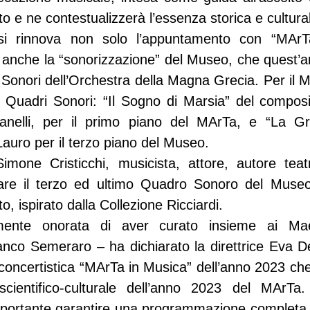
to e ne contestualizzerà l’essenza storica e cultura
i rinnova non solo l’appuntamento con “MArTa
i, anche la “sonorizzazione” del Museo, che quest’a
 Sonori dell’Orchestra della Magna Grecia. Per il 
ue Quadri Sonori: “Il Sogno di Marsia” del composi
anelli, per il primo piano del MArTa, e “La Gr
 Lauro per il terzo piano del Museo.
mone Cristicchi, musicista, attore, autore teatr
zzare il terzo ed ultimo Quadro Sonoro del Museo
o, ispirato dalla Collezione Ricciardi.
mente onorata di aver curato insieme ai Maes
anco Semeraro – ha dichiarato la direttrice Eva De
concertistica “MArTa in Musica” dell’anno 2023 che 
cientifico-culturale dell’anno 2023 del MArTa
mportante garantire una programmazione completa 