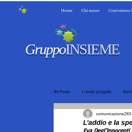
Home
Chi siamo
Costruiamo 
Gruppo
INSIEME
All Posts
I nostri progetti
Stor
comunicazione283
L’addio e la sp
Eva Degl’Innocenti 