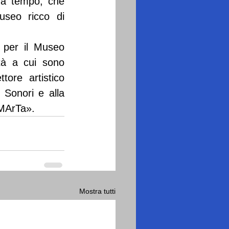
za tempo, che 
seo ricco di 
per il Museo 
tà a cui sono 
ore artistico 
Sonori e alla 
 MArTa».
Mostra tutti