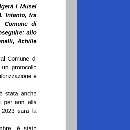
gerà i Musei 
Intanto, fra 
e, Comune di 
eguire: allo 
lli, Achille 
a al Comune di 
un protocollo 
lorizzazione e 
è stata anche 
 per anni alla 
2023 sarà la 
bre, è stato 