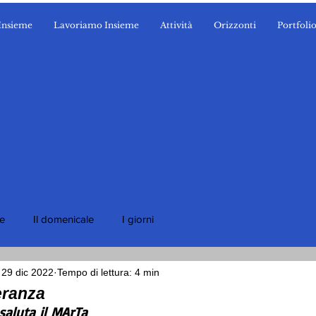
Insieme
Lavoriamo Insieme
Attività
Orizzonti
Portfoli
ie
Il domenicale
I giorni
29 dic 2022
Tempo di lettura: 4 min
eranza
saluta il MArTa