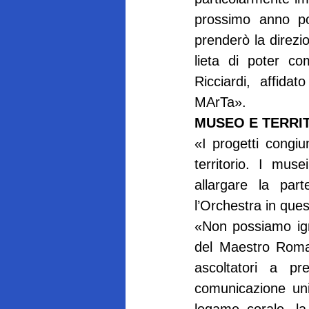
prossimo anno po
prenderò la direzio
lieta di poter co
Ricciardi, affida
MArTa».
MUSEO E TERRI
«I progetti congiu
territorio. I mus
allargare la part
l’Orchestra in que
«Non possiamo igno
del Maestro Roman
ascoltatori a pr
comunicazione uni