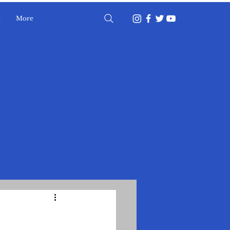
o
More
Accedi