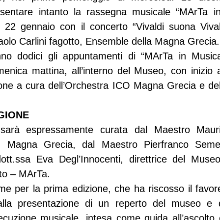
sentare intanto la rassegna musicale “MArTa in
o 22 gennaio con il concerto “Vivaldi suona Vival
 Paolo Carlini fagotto, Ensemble della Magna Grecia.
no dodici gli appuntamenti di “MArTa in Musica”
ica mattina, all’interno del Museo, con inizio al
e a cura dell’Orchestra ICO Magna Grecia e dell
GIONE
e sarà espressamente curata dal Maestro Mauriz
CO Magna Grecia, dal Maestro Pierfranco Semer
ott.ssa Eva Degl’Innocenti, direttrice del Museo
nto – MArTa.
e per la prima edizione, che ha riscosso il favore
dalla presentazione di un reperto del museo e 
ecuzione musicale, intesa come guida all’ascolto ch