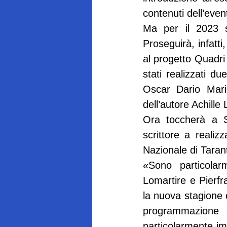
contenuti dell’even
Ma per il 2023 s
Proseguirà, infatt
al progetto Quadri
stati realizzati d
Oscar Dario Mari
dell’autore Achille
Ora toccherà a Si
scrittore a reali
Nazionale di Tarant
«Sono particolar
Lomartire e Pierfr
la nuova stagione 
programmazione s
particolarmente i