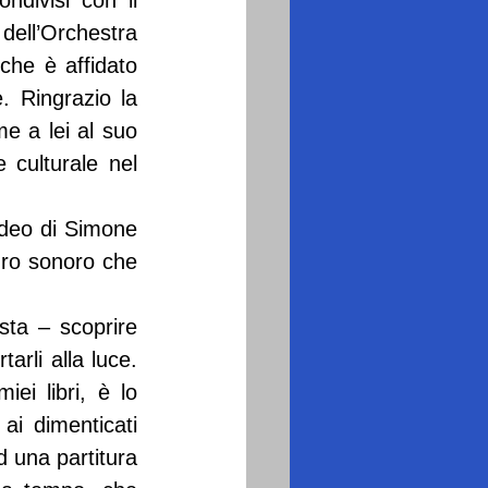
divisi con il 
ell’Orchestra 
he è affidato 
. Ringrazio la 
e a lei al suo 
 culturale nel 
ideo di Simone 
dro sonoro che 
ta – scoprire 
arli alla luce. 
ei libri, è lo 
i dimenticati 
una partitura 