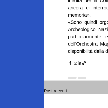
inedita per la Col
ancora ci interro
memoria».
«Sono quindi orgo
Archeologico Nazi
particolarmente l
dell’Orchestra Ma
disponibilità dell
Post recenti