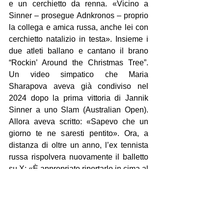
e un cerchietto da renna. «Vicino a 
Sinner – prosegue Adnkronos – proprio 
la collega e amica russa, anche lei con 
cerchietto natalizio in testa». Insieme i 
due atleti ballano e cantano il brano 
“Rockin’ Around the Christmas Tree”. 
Un video simpatico che Maria 
Sharapova aveva già condiviso nel 
2024 dopo la prima vittoria di Jannik 
Sinner a uno Slam (Australian Open). 
Allora aveva scritto: «Sapevo che un 
giorno te ne saresti pentito». Ora, a 
distanza di oltre un anno, l’ex tennista 
russa rispolvera nuovamente il balletto 
su X: «È appropriato riportarlo in cima al 
feed». Questa sì che è una battuta, uno 
svelenire quanto di brutto è stato detto e 
scritto in questi ultimi mesi, anche da 
campionesse come la Pellegrini.