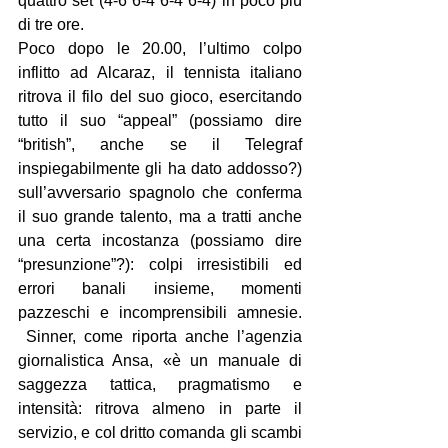
quattro set (4-6 6-4 6-4 6-4) in poco più 
di tre ore.
Poco dopo le 20.00, l’ultimo colpo 
inflitto ad Alcaraz, il tennista italiano 
ritrova il filo del suo gioco, esercitando 
tutto il suo “appeal” (possiamo dire 
“british”, anche se il Telegraf 
inspiegabilmente gli ha dato addosso?) 
sull’avversario spagnolo che conferma 
il suo grande talento, ma a tratti anche 
una certa incostanza (possiamo dire 
“presunzione”?): colpi irresistibili ed 
errori banali insieme, momenti 
pazzeschi e incomprensibili amnesie. 
 Sinner, come riporta anche l’agenzia 
giornalistica Ansa, «è un manuale di 
saggezza tattica, pragmatismo e 
intensità: ritrova almeno in parte il 
servizio, e col dritto comanda gli scambi 