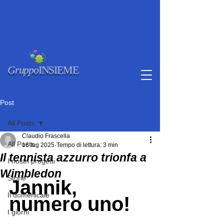
Gruppo
INSIEME
Post
All Posts
Claudio Frascella
All Posts
16 lug 2025
Tempo di lettura: 3 min
Il tennista azzurro trionfa a
I nostri progetti
Wimbledon
Storie
Jannik, 
Il domenicale
numero uno!
I giorni