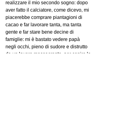
realizzare il mio secondo sogno: dopo 
aver fatto il calciatore, come dicevo, mi 
piacerebbe comprare piantagioni di 
cacao e far lavorare tanta, ma tanta 
gente e far stare bene decine di 
famiglie: mi è bastato vedere papà 
negli occhi, pieno di sudore e distrutto 
da un lavoro massacrante, per capire la 
vita, non dobbiamo dimenticare da 
dove veniamo…».
Mostra tutti
Post recenti