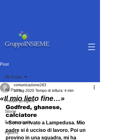
Gruppo
INSIEME
Post
All Posts
comunicazione283
All Posts
10 lug 2020
Tempo di lettura: 4 min
«Il mio lieto fine…»
I nostri progetti
Godfred, ghanese, 
Storie
calciatore
Il domenicale
«Sono arrivato a Lampedusa. Mio 
padre si è ucciso di lavoro. Poi un 
I giorni
provino in una squadra, mi ha 