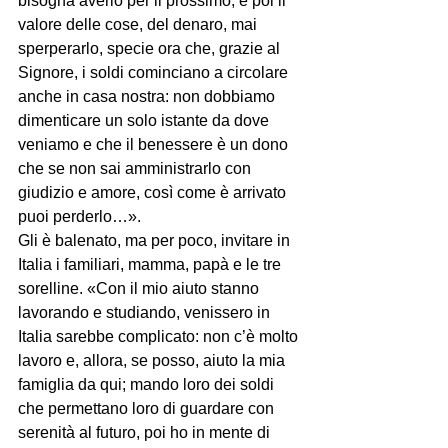
bisogna averlo per il prossimo; e poi il 
valore delle cose, del denaro, mai 
sperperarlo, specie ora che, grazie al 
Signore, i soldi cominciano a circolare 
anche in casa nostra: non dobbiamo 
dimenticare un solo istante da dove 
veniamo e che il benessere è un dono 
che se non sai amministrarlo con 
giudizio e amore, così come è arrivato 
puoi perderlo…».
Gli è balenato, ma per poco, invitare in 
Italia i familiari, mamma, papà e le tre 
sorelline. «Con il mio aiuto stanno 
lavorando e studiando, venissero in 
Italia sarebbe complicato: non c’è molto 
lavoro e, allora, se posso, aiuto la mia 
famiglia da qui; mando loro dei soldi 
che permettano loro di guardare con 
serenità al futuro, poi ho in mente di 