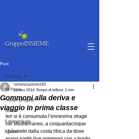
Gruppo
INSIEME
Post
All Posts
comunicazione283
All Posts
21 nov 2016
Tempo di lettura: 2 min
Gommoni alla deriva e
I nostri progetti
viaggio in prima classe
Storie
Ieri si è consumata l’ennesima strage 
Il domenicale
nel Mediterraneo, a cinquantacinque 
chilometri dalla costa libica da dove 
I giorni
erano partiti due gommoni con a bordo 