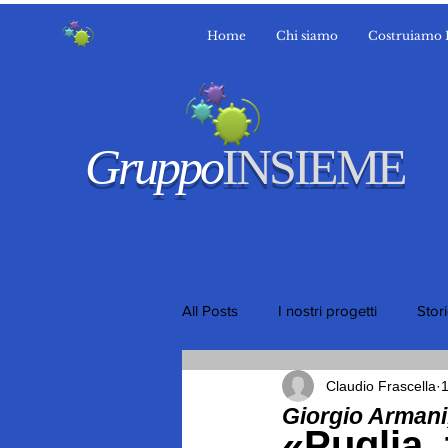
Home
Chi siamo
Costruiamo 
Gruppo
INSIEME
All Posts
I nostri progetti
Stor
Claudio Frascella
1
Giorgio Armani,
«Puglia,