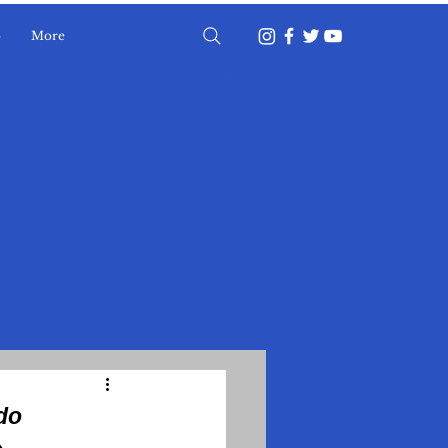
o
More
Accedi
rdo
»