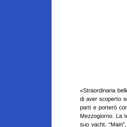
«Straordinaria be
di aver scoperto s
parti e porterò con
Mezzogiorno. La tes
suo yacht, “Main”,