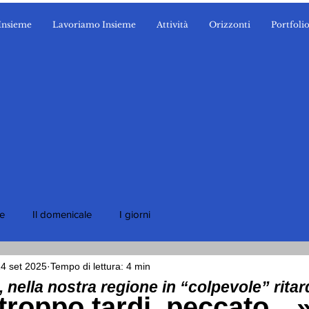
Insieme
Lavoriamo Insieme
Attività
Orizzonti
Portfoli
ie
Il domenicale
I giorni
4 set 2025
Tempo di lettura: 4 min
 nella nostra regione in “colpevole” rita
 troppo tardi, peccato…