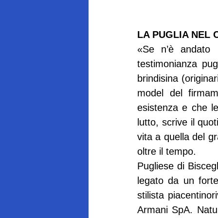
LA PUGLIA NEL
«Se n’è andato un
testimonianza pugl
brindisina (origina
model del firmam
esistenza e che l
lutto, scrive il qu
vita a quella del g
oltre il tempo.
Pugliese di Biscegl
legato da un forte
stilista piacentino
Armani SpA. Natur