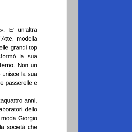
 E’ un’altra 
’Atte, modella 
lle grandi top 
formò la sua 
terno. Non un 
 unisce la sua 
e passerelle e 
aquattro anni, 
boratori dello 
i moda Giorgio 
a società che 