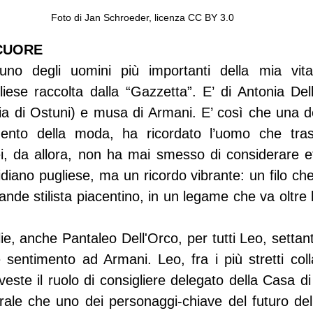
Foto di Jan Schroeder, licenza CC BY 3.0
 CUORE
o degli uomini più importanti della mia vita».
iese raccolta dalla “Gazzetta”. E’ di Antonia Dell
ria di Ostuni) e musa di Armani. E’ così che una de
ento della moda, ha ricordato l’uomo che tras
ei, da allora, non ha mai smesso di considerare e
otidiano pugliese, ma un ricordo vibrante: un filo che
rande stilista piacentino, in un legame che va oltre l
ie, anche Pantaleo Dell'Orco, per tutti Leo, settant
 sentimento ad Armani. Leo, fra i più stretti colla
riveste il ruolo di consigliere delegato della Casa d
ale che uno dei personaggi-chiave del futuro dell