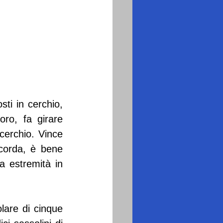
ti in cerchio, 
ro, fa girare 
cerchio. Vince 
 corda, è bene 
 estremità in 
are di cinque 