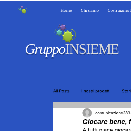
Home
Chi siamo
Costruiamo 
Gruppo
INSIEME
All Posts
I nostri progetti
Stor
comunicazione283
Giocare bene, 
A tutti piace gioca