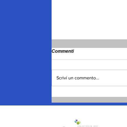
Commenti
Scrivi un commento...
Spagna, migliaia gli
ingressi, poi le uscite
volontarie