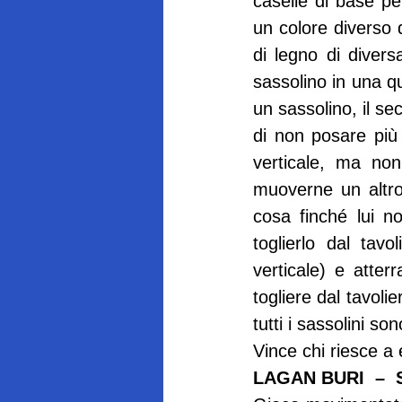
caselle di base pe
un colore diverso d
di legno di diver
sassolino in una qu
un sassolino, il s
di non posare più 
verticale, ma non
muoverne un altro
cosa finché lui 
toglierlo dal tav
verticale) e atter
togliere dal tavoli
tutti i sassolini s
Vince chi riesce a e
LAGAN BURI  – 