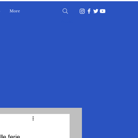
o
More
Accedi
le ferie.