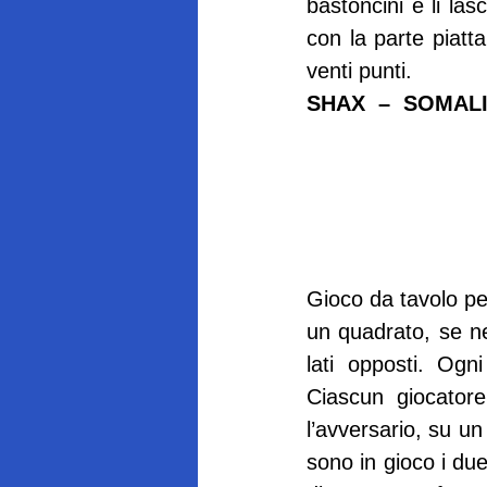
bastoncini e li la
con la parte piatta
venti punti.
SHAX  –  SOMAL
Gioco da tavolo per
un quadrato, se ne 
lati opposti. Ogni
Ciascun giocatore
l’avversario, su un
sono in gioco i du