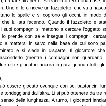
 da fare all’aperto. Si traccia a terra una base, i
tori. Uno di loro riceve un fazzoletto, che va a nasc
i voltano le spalle e si coprono gli occhi, in modo
che lui sta facendo. Quando il fazzoletto è stato
 i suoi compagni si mettono a cercare l’oggetto s
o, lo prende con sé e insegue i compagni, cercand
 a mettersi in salvo nella base da cui sono parti
iminato e si siede in disparte. Il giocatore che 
nasconderlo (mentre i compagni non guardano…)
due o tre giocatori ancora in gara quando tutti gli al
A 
può essere giocato ovunque con sei bastoncini lun
e tondeggianti dall’altra. Li si può ottenere da tre ram
 senso della lunghezza. A turno, i giocatori lanciano