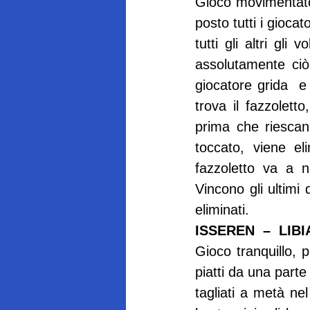
Gioco movimentato,
posto tutti i gioca
tutti gli altri gl
assolutamente ciò 
giocatore grida 
 e
trova il fazzolett
prima che riescano
toccato, viene el
fazzoletto va a 
Vincono gli ultimi 
eliminati.
ISSEREN  –  LIBI
Gioco tranquillo, 
piatti da una parte 
tagliati a metà nel