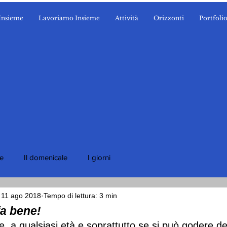
Insieme
Lavoriamo Insieme
Attività
Orizzonti
Portfoli
ie
Il domenicale
I giorni
11 ago 2018
Tempo di lettura: 3 min
fa bene!
re, a qualsiasi età e soprattutto se si può godere del