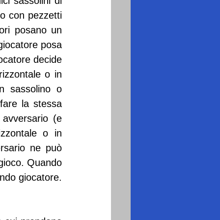
i sassolini di 
o con pezzetti 
tori posano un 
giocatore posa 
ocatore decide 
zzontale o in 
n sassolino o 
are la stessa 
avversario (e 
zzontale o in 
rsario ne può 
 gioco. Quando 
ondo giocatore. 