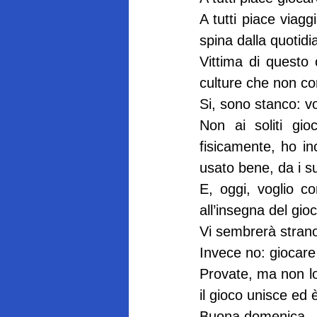
A tutti piace viag
spina dalla quotidia
Vittima di questo 
culture che non co
Si, sono stanco: vo
Non ai soliti gi
fisicamente, ho in
usato bene, da i suo
E, oggi, voglio co
all’insegna del gio
Vi sembrerà strano,
Invece no: giocare
Provate, ma non lo f
il gioco unisce ed 
Buona domenica.