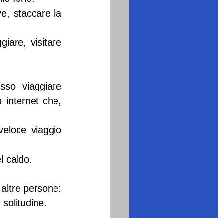
e, staccare la 
iare, visitare 
so viaggiare 
internet che, 
eloce viaggio 
l caldo.
 altre persone: 
 solitudine.