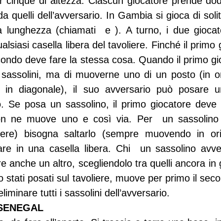
r cinque di altezza. Ciascun giocatore prende dodic
a quelli dell’avversario. In Gambia si gioca di solit
sa lunghezza (chiamati 
 e 
). A turno, i due gioca
alsiasi casella libera del tavoliere. Finché il primo 
econdo deve fare la stessa cosa. Quando il primo gi
sassolini, ma di muoverne uno di un posto (in ori
 in diagonale), il suo avversario può posare u
. Se posa un sassolino, il primo giocatore deve f
non ne muove uno e così via. Per 
 un sassolino 
oliere) bisogna saltarlo (sempre muovendo in ori
rare in una casella libera. Chi 
 un sassolino avve
ere anche un altro, scegliendolo tra quelli ancora in
ono stati posati sul tavoliere, muove per primo il sec
liminare tutti i sassolini dell’avversario.
 SENEGAL