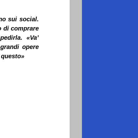
o sui social. 
o di comprare 
edirla. «Va’ 
grandi opere 
o questo»