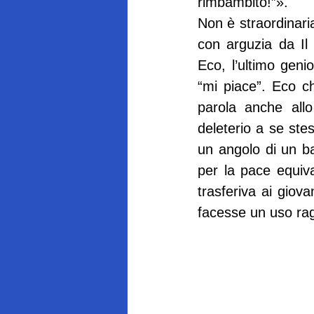
rimbambito!”».
Non è straordinari
con arguzia da Il
Eco, l’ultimo geni
“mi piace”. Eco ch
parola anche allo
deleterio a se ste
un angolo di un ba
per la pace equiva
trasferiva ai giova
facesse un uso rag