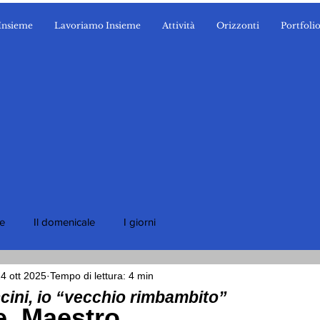
Insieme
Lavoriamo Insieme
Attività
Orizzonti
Portfoli
ie
Il domenicale
I giorni
4 ott 2025
Tempo di lettura: 4 min
ini, io “vecchio rimbambito”
e, Maestro