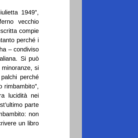
lietta 1949”, 
erno vecchio 
scritta compie 
anto perché i 
a – condiviso 
aliana. Si può 
 minoranze, si 
 palchi perché 
o rimbambito”, 
 lucidità nei 
t’ultimo parte 
mbambito: non 
rivere un libro 