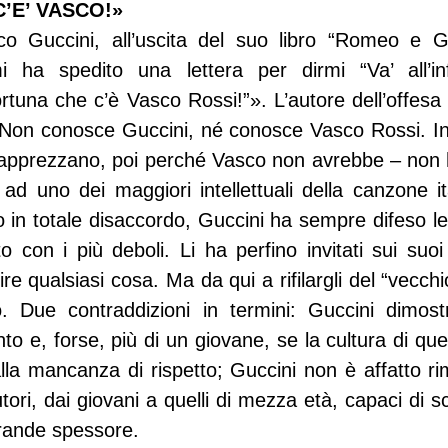
’E’ VASCO!»
co Guccini, all’uscita del suo libro “Romeo e Giu
 ha spedito una lettera per dirmi “Va’ all’inf
rtuna che c’è Vasco Rossi!”». L’autore dell’offesa 
 Non conosce Guccini, né conosce Vasco Rossi. Int
 apprezzano, poi perché Vasco non avrebbe – non h
 ad uno dei maggiori intellettuali della canzone it
 in totale disaccordo, Guccini ha sempre difeso le
 con i più deboli. Li ha perfino invitati sui suoi
re qualsiasi cosa. Ma da qui a rifilargli del “vecchi
. Due contraddizioni in termini: Guccini dimostra
o e, forse, più di un giovane, se la cultura di ques
lla mancanza di rispetto; Guccini non è affatto ri
utori, dai giovani a quelli di mezza età, capaci di sc
grande spessore. 