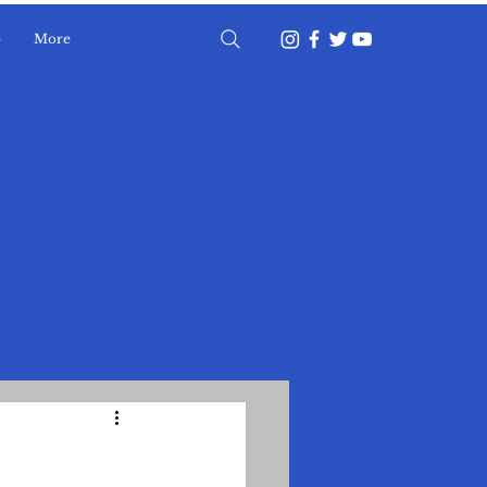
o
More
Accedi