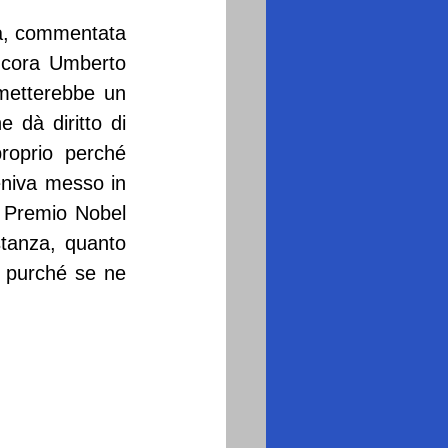
pa, commentata 
ncora Umberto 
 metterebbe un 
dà diritto di 
oprio perché 
niva messo in 
n Premio Nobel 
tanza, quanto 
, purché se ne 