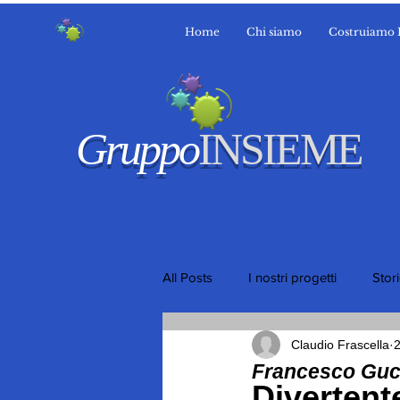
Home
Chi siamo
Costruiamo 
Gruppo
INSIEME
All Posts
I nostri progetti
Stor
Claudio Frascella
2
Francesco Gucc
Divertent