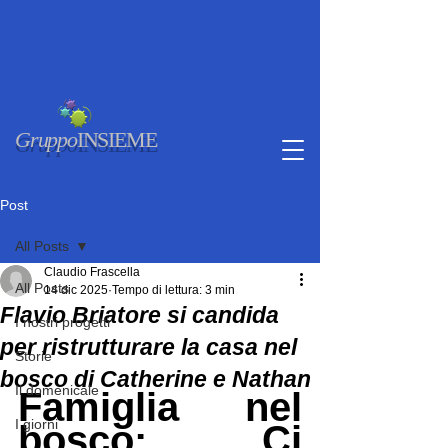
Gruppo
INSIEME
Post
All Posts
Claudio Frascella
All Posts
14 dic 2025
Tempo di lettura: 3 min
Flavio Briatore si candida
I nostri progetti
per ristrutturare la casa nel
Storie
bosco di Catherine e Nathan
Il domenicale
Famiglia nel 
I giorni
bosco: Ci 