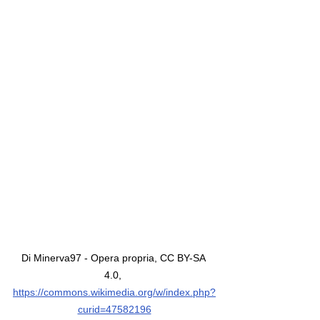
Di Minerva97 - Opera propria, CC BY-SA 
4.0, 
https://commons.wikimedia.org/w/index.php?
curid=47582196