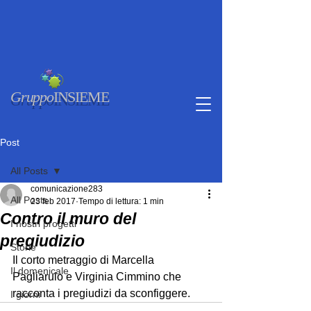
Gruppo
INSIEME
Post
All Posts
comunicazione283
All Posts
23 feb 2017
Tempo di lettura: 1 min
Contro il muro del
I nostri progetti
pregiudizio
Storie
Il corto metraggio di Marcella 
Il domenicale
Pagliarulo e Virginia Cimmino che 
racconta i pregiudizi da sconfiggere.
I giorni