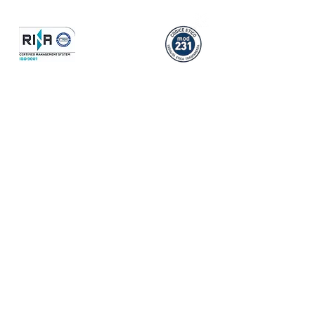
associazionelavoria
moinsieme@pec.it
Costruiamo Insieme
Scs
CF/P.IVA:
02963230731
REA:
TA - 182579
ALBO NAZIONALE COOPERATIVE
N. A231425
Tel:
099 661 13661
Mail:
amministrazione@costruiamoinsieme.eu
-
costruiamoinsiemescs@pec.it
Sede legale/amministrativa:
Via
F.Cavallotti
84 - 74123
Taranto