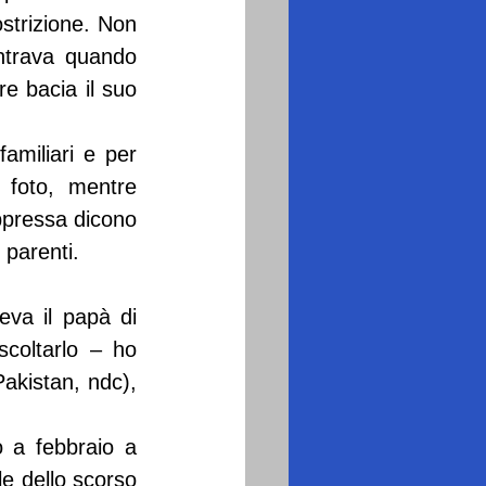
trizione. Non 
ntrava quando 
e bacia il suo 
miliari e per 
foto, mentre 
pressa dicono 
 parenti.
va il papà di 
coltarlo – ho 
Pakistan, ndc), 
 a febbraio a 
e dello scorso 