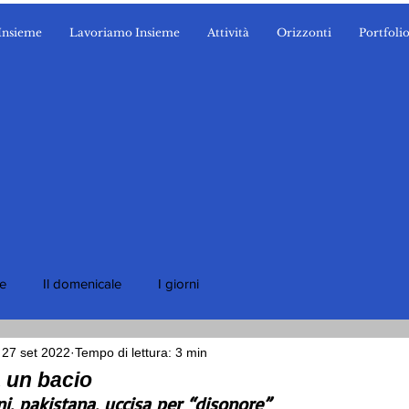
Insieme
Lavoriamo Insieme
Attività
Orizzonti
Portfoli
ie
Il domenicale
I giorni
27 set 2022
Tempo di lettura: 3 min
 un bacio
i, pakistana, uccisa per “disonore”