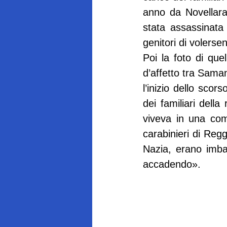
anno da Novellara
stata assassinata 
genitori di volerse
Poi la foto di que
d’affetto tra Saman 
l’inizio dello sco
dei familiari della
viveva in una com
carabinieri di Reg
Nazia, erano imba
accadendo».