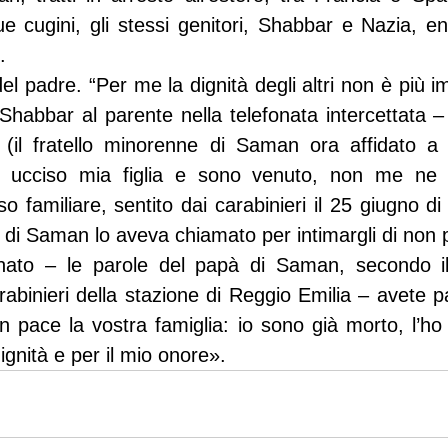
ue cugini, gli stessi genitori, Shabbar e Nazia, e
.
del padre. “Per me la dignità degli altri non è più im
habbar al parente nella telefonata intercettata – 
ia (il fratello minorenne di Saman ora affidato a
o ucciso mia figlia e sono venuto, non me ne f
 familiare, sentito dai carabinieri il 25 giugno di 
re di Saman lo aveva chiamato per intimargli di non pa
nato – le parole del papà di Saman, secondo il
abinieri della stazione di Reggio Emilia – avete pa
n pace la vostra famiglia: io sono già morto, l’ho u
ignità e per il mio onore».