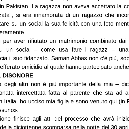
in Pakistan. La ragazza non aveva accettato la cos
zzata”, si era innamorata di un ragazzo che inco
are su un social la sua felicità con una foto mentr
iberamente.
per aver rifiutato un matrimonio combinato dai fa
su un social – come usa fare i ragazzi – una 
ia il suo fidanzato. Saman Abbas non c’è più, sop
un efferato omicidio al quale hanno partecipato anche
L DISONORE
 degli altri non è più importante della mia – dice
onata intercettata fatta al parente che sta ad as
in Italia, ho ucciso mia figlia e sono venuto qui (in 
essuno».
ne finisce agli atti del processo che avrà inizio
i della diciottenne scomparsa nella notte del 30 april