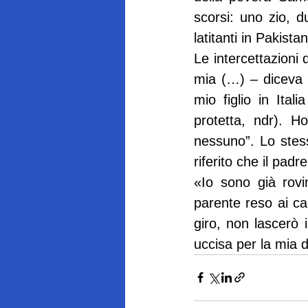
scorsi: uno zio, d
latitanti in Pakistan
Le intercettazioni 
mia (…) – diceva S
mio figlio in Ital
protetta, ndr). H
nessuno”. Lo stesso
riferito che il pad
«Io sono già rovi
parente reso ai car
giro, non lascerò i
uccisa per la mia d