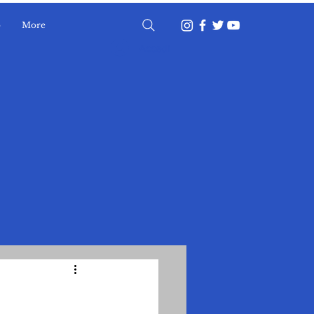
o
More
Accedi