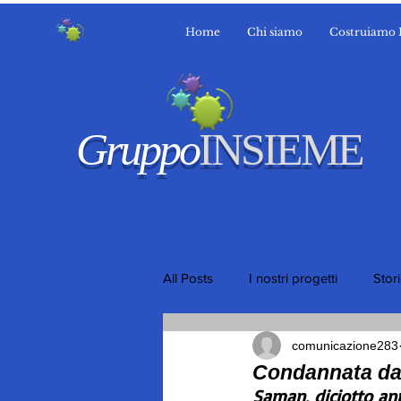
Home
Chi siamo
Costruiamo 
Gruppo
INSIEME
All Posts
I nostri progetti
Stor
comunicazione283
Condannata da
Saman, diciotto ann