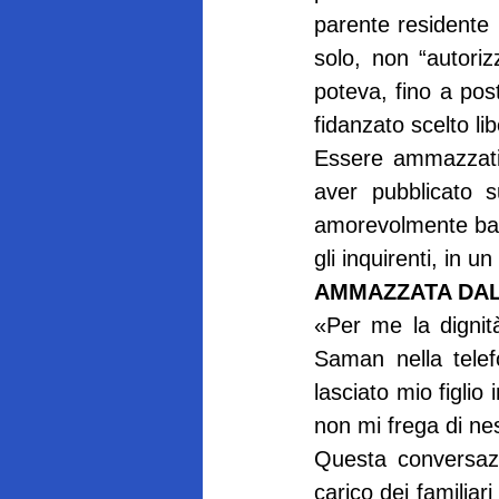
parente residente 
solo, non “autori
poteva, fino a post
fidanzato scelto l
Essere ammazzati 
aver pubblicato 
amorevolmente bac
gli inquirenti, in 
AMMAZZATA DA
«Per me la dignità
Saman nella telef
lasciato mio figlio 
non mi frega di n
Questa conversazio
carico dei familiar