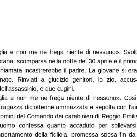
lia e non me ne frega niente di nessuno». Svolta 
stana, scomparsa nella notte del 30 aprile e il pri
hiamata incastrerebbe il padre. La giovane si era 
ato. Rinviati a giudizio genitori, lo zio, accus
dell’assassinio, e due cugini.
lia e non me ne frega niente di nessuno». Così al
ragazza diciottenne ammazzata e sepolta con l’aiuto
 uomini del Comando dei carabinieri di Reggio Emili
’uomo confessa quanto accaduto per sollevarsi 
portamento della figliola, promessa sposa fin da 