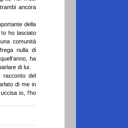
ntrambi ancora 
portante della 
Io ho lasciato 
 una comunità 
rega nulla di 
quell’anno, ha 
rlare di lui.
 racconto del 
rlato di me in 
ccisa io, l’ho 