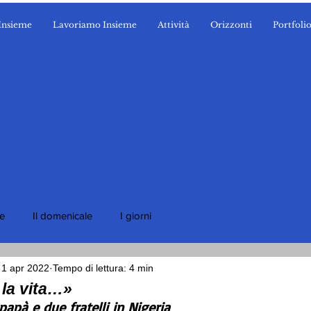
Insieme
Lavoriamo Insieme
Attività
Orizzonti
Portfoli
ie
Il domenicale
I giorni
1 apr 2022
Tempo di lettura: 4 min
 la vita…»
papà e due fratelli in Nigeria