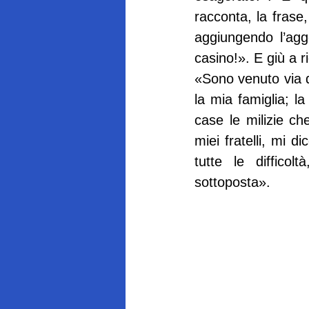
racconta, la frase,
aggiungendo l’agg
casino!». E giù a r
«Sono venuto via da
la mia famiglia; la
case le milizie ch
miei fratelli, mi 
tutte le difficol
sottoposta».