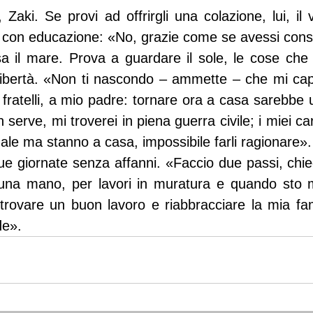
Zaki. Se provi ad offrirgli una colazione, lui, il 
e con educazione: «No, grazie come se avessi con
a il mare. Prova a guardare il sole, le cose che pi
libertà. «Non ti nascondo – ammette – che mi capi
 fratelli, a mio padre: tornare ora a casa sarebbe u
 serve, mi troverei in piena guerra civile; i miei car
le ma stanno a casa, impossibile farli ragionare».
sue giornate senza affanni. «Faccio due passi, chi
una mano, per lavori in muratura e quando sto m
trovare un buon lavoro e riabbracciare la mia fami
de».