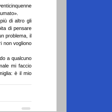
venticinquenne 
sumato».
ù di altro gli 
ta di pensare 
n problema, il 
i non vogliono 
edo a qualcuno 
ale mi faccio 
glia: è il mio 