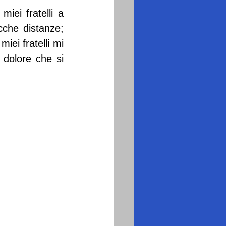
ei fratelli a 
che distanze; 
iei fratelli mi 
 dolore che si 