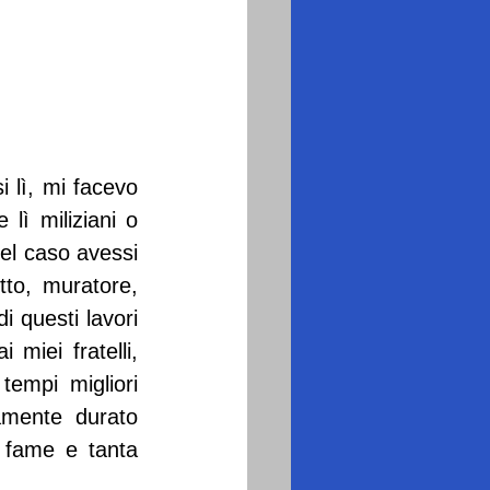
 lì, mi facevo 
ì miliziani o 
el caso avessi 
to, muratore, 
 questi lavori 
miei fratelli, 
empi migliori 
mente durato 
 fame e tanta 