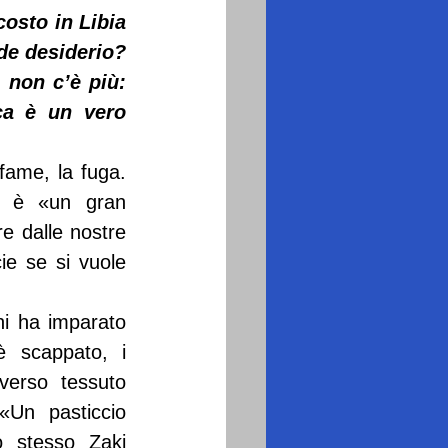
osto in Libia 
de desiderio? 
non c’è più: 
ca è un vero 
fame, la fuga. 
, è «un gran 
e dalle nostre 
e se si vuole 
i ha imparato 
 scappato, i 
verso tessuto 
Un pasticcio 
 stesso Zaki 