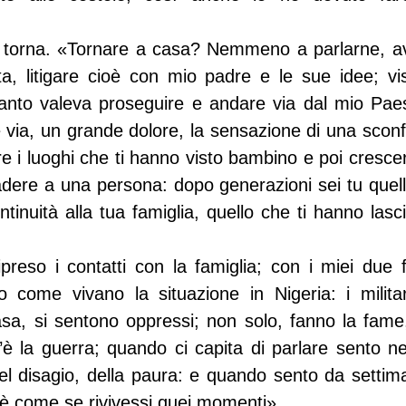
i torna. «Tornare a casa? Nemmeno a parlarne, a
ta, litigare cioè con mio padre e le sue idee; vi
 tanto valeva proseguire e andare via dal mio Pae
 via, un grande dolore, la sensazione di una sconfi
ciare i luoghi che ti hanno visto bambino e poi cresce
ere a una persona: dopo generazioni sei tu quello 
tinuità alla tua famiglia, quello che ti hanno lascia
preso i contatti con la famiglia; con i miei due fr
 come vivano la situazione in Nigeria: i militar
sa, si sentono oppressi; non solo, fanno la fame, 
è la guerra; quando ci capita di parlare sento nel
 del disagio, della paura: e quando sento da settim
è come se rivivessi quei momenti».