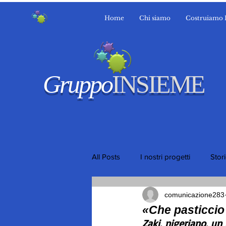
Home
Chi siamo
Costruiamo 
Gruppo
INSIEME
All Posts
I nostri progetti
Stor
comunicazione283
«Che pasticcio
Zaki, nigeriano, un 