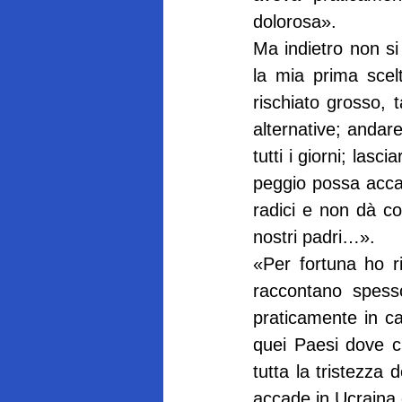
dolorosa».
Ma indietro non s
la mia prima scel
rischiato grosso,
alternative; andare
tutti i giorni; las
peggio possa accad
radici e non dà con
nostri padri…».
«Per fortuna ho ri
raccontano spesso
praticamente in ca
quei Paesi dove c’
tutta la tristezza
accade in Ucraina 