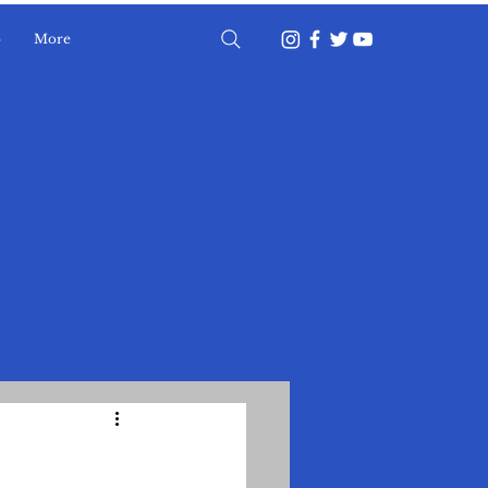
o
More
Accedi