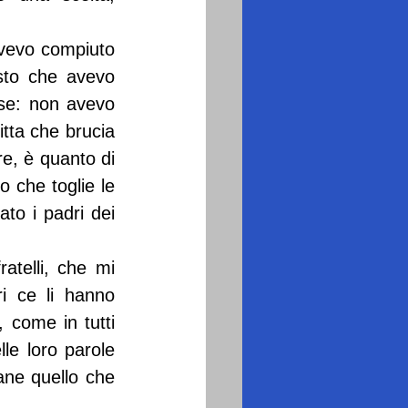
vevo compiuto 
sto che avevo 
se: non avevo 
tta che brucia 
re, è quanto di 
che toglie le 
to i padri dei 
atelli, che mi 
i ce li hanno 
come in tutti 
le loro parole 
ane quello che 