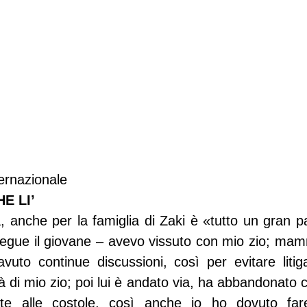
ernazionale
E LI’
 anche per la famiglia di Zaki è «tutto un gran pas
segue il giovane – avevo vissuto con mio zio; mam
uto continue discussioni, così per evitare litiga
tà di mio zio; poi lui è andato via, ha abbandonato casa
te alle costole, così anche io ho dovuto fare