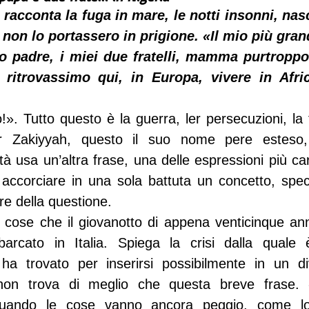
 racconta la fuga in mare, le notti insonni, nasc
i non lo portassero in prigione. «Il mio più gran
o padre, i miei due fratelli, mamma purtroppo 
 ritrovassimo qui, in Europa, vivere in Afri
!». Tutto questo è la guerra, ler persecuzioni, la 
er Zakiyyah, questo il suo nome pere esteso
ltà usa un’altra frase, una delle espressioni più car
accorciare in una sola battuta un concetto, speci
ore della questione.
 cose che il giovanotto di appena venticinque ann
rcato in Italia. Spiega la crisi dalla quale è
ha trovato per inserirsi possibilmente in un di
non trova di meglio che questa breve frase. «
quando le cose vanno ancora peggio, come lo