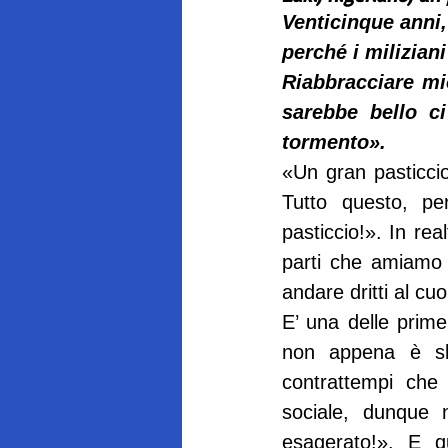
Venticinque anni,
perché i milizian
Riabbracciare mi
sarebbe bello ci
tormento».
«Un gran pasticcio
Tutto questo, p
pasticcio!». In rea
parti che amiamo 
andare dritti al cu
E’ una delle prime
non appena è sba
contrattempi che 
sociale, dunque 
esagerato!». E 