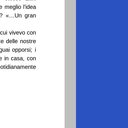
 meglio l’idea 
ki? «…Un gran 
cui vivevo con 
e delle nostre 
uai opporsi; i 
e in casa, con 
otidianamente 