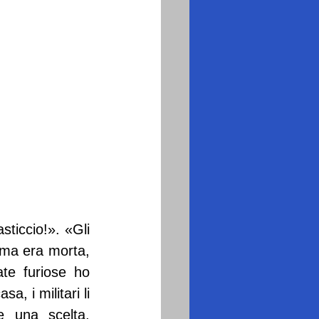
ticcio!». «Gli 
ma era morta, 
te furiose ho 
, i militari li 
 una scelta, 