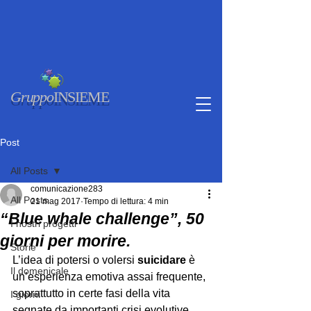
Gruppo
INSIEME
Post
All Posts
comunicazione283
All Posts
21 mag 2017
Tempo di lettura: 4 min
“Blue whale challenge”, 50
I nostri progetti
giorni per morire.
Storie
L’idea di potersi o volersi 
suicidare
 è 
Il domenicale
un’esperienza emotiva assai frequente, 
soprattutto in certe fasi della vita 
I giorni
segnate da importanti crisi evolutive. 