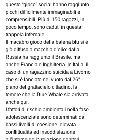
questo “gioco” social hanno raggiunto 
picchi difficilmente immaginabili e 
comprensibili. Più di 150 ragazzi, in 
poco tempo, sono caduti in questa 
trappola infernale.
Il macabro gioco della balena blu si è 
già diffuso a macchia d’olio: dalla 
Russia ha raggiunto il Brasile, ma 
anche Francia e Inghilterra. In Italia, il 
caso di un ragazzino suicida a Livorno 
che si è lanciato nel vuoto dal 26° 
piano del grattacielo cittadino, fa 
temere che la Blue Whale sia arrivata 
anche qui.
I fattori di rischio ambientali nella fase 
adolescenziale sono determinati da 
bassi livelli di coesione, elevata 
conflittualità ed insoddisfazione 
all’interno della relazione genitori
–