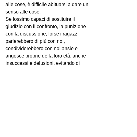
alle cose, è difficile abituarsi a dare un 
senso alle cose.
Se fossimo capaci di sostituire il 
giudizio con il confronto, la punizione 
con la discussione, forse i ragazzi 
parlerebbero di più con noi, 
condividerebbero con noi ansie e 
angosce proprie della loro età, anche 
insuccessi e delusioni, evitando di 
cercare un rifugio diverso e altro che 
spazia fra la solitudine e la 
materializzazione dei rapporti umani.
Mostra tutti
Post recenti