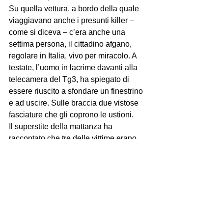
Su quella vettura, a bordo della quale 
viaggiavano anche i presunti killer – 
come si diceva – c’era anche una 
settima persona, il cittadino afgano, 
regolare in Italia, vivo per miracolo. A 
testate, l’uomo in lacrime davanti alla 
telecamera del Tg3, ha spiegato di 
essere riuscito a sfondare un finestrino 
e ad uscire. Sulle braccia due vistose 
fasciature che gli coprono le ustioni.
Il superstite della mattanza ha 
raccontato che tre delle vittime erano 
suoi connazionali, mentre il quarto, 
pakistano, viveva con loro. I due 
indagati, ha raccontato il giovane 
afgano, avevano chiesto soldi per il 
trasporto, che le vittime non avevano 
voluto pagare. Da qui si sarebbe 