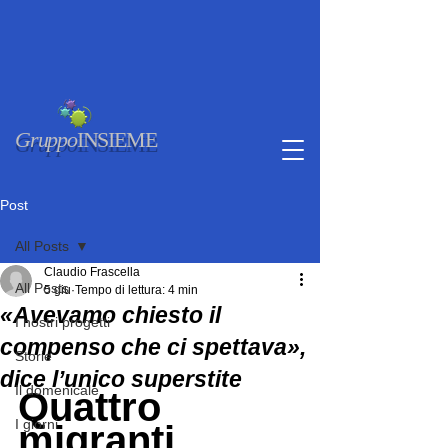
Gruppo
INSIEME
Post
All Posts
Claudio Frascella
All Posts
5 giu
Tempo di lettura: 4 min
«Avevamo chiesto il
I nostri progetti
compenso che ci spettava»,
Storie
dice l’unico superstite
Il domenicale
Quattro 
I giorni
migranti 