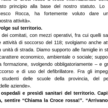
to principio alla base del nostro statuto. Lo 
ncesco Rocca, ha fortemente voluto dare un 
ostra attività».
olge sul territorio.
i comitati, con mezzi operativi, fra cui quelli sani
e attività di soccorso del 118; svolgiamo anche atti
unità di strada. Diamo supporto alle famiglie in sta
carattere economico, ambientale o sociale; support
a formazione, svolgendo obbligatoriamente – e gr
corso e di uso del defibrillatore. Fra gli impegni
studenti delle scuole della provincia, del per
delle aziende».
ospedali e presìdi sanitari del territorio. Capi
, sentire “Chiama la Croce rossa!”. “Arrivano i