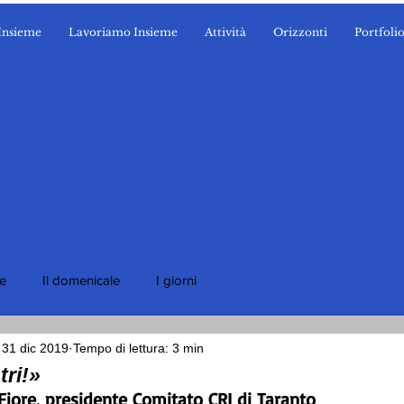
Insieme
Lavoriamo Insieme
Attività
Orizzonti
Portfoli
ie
Il domenicale
I giorni
31 dic 2019
Tempo di lettura: 3 min
tri!»
Fiore, presidente Comitato CRI di Taranto