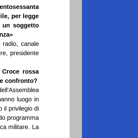
entosessanta 
le, per legge 
 un soggetto 
enza»
 radio, canale 
e, presidente 
 Croce rossa 
te confronto?
dell’Assemblea 
anno luogo in 
 privilegio di 
ido programma 
a militare. La 