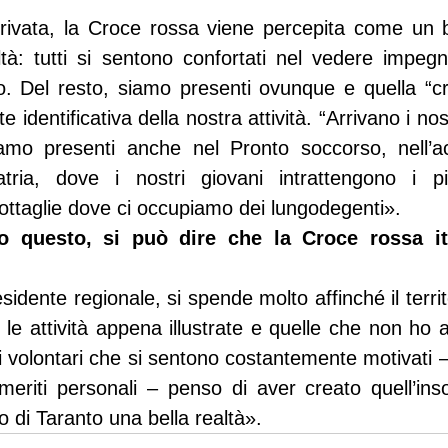
rivata, la Croce rossa viene percepita come un b
tà: tutti si sentono confortati nel vedere impegn
. Del resto, siamo presenti ovunque e quella “cro
identificativa della nostra attività. “Arrivano i nostr
mo presenti anche nel Pronto soccorso, nell’ac
atria, dove i nostri giovani intrattengono i pic
rottaglie dove ci occupiamo dei lungodegenti».
to questo, si può dire che la Croce rossa it
.
sidente regionale, si spende molto affinché il territo
e le attività appena illustrate e quelle che non ho 
ai volontari che si sentono costantemente motivati 
meriti personali – penso di aver creato quell’insost
o di Taranto una bella realtà».