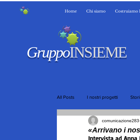
Home
Chi siamo
Costruiamo 
Gruppo
INSIEME
All Posts
I nostri progetti
Stor
comunicazione283
«Arrivano i nos
Intervista ad Anna 