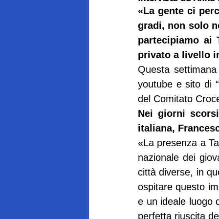
«La gente ci per
gradi, non solo n
partecipiamo ai T
privato a livello
Questa settimana p
youtube e sito di 
del Comitato Croce
Nei giorni scorsi
italiana, France
«La presenza a Tara
nazionale dei giov
città diverse, in q
ospitare questo i
e un ideale luogo d
perfetta riuscita de