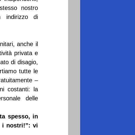
stesso nostro 
indirizzo di 
tari, anche il 
vità privata e 
to di disagio, 
iamo tutte le 
atuitamente – 
 costanti: la 
sonale delle 
ta spesso, in 
 nostri!”: vi 