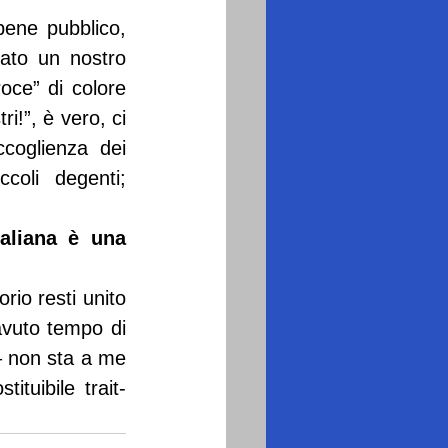
ene pubblico, 
ato un nostro 
ce” di colore 
i!”, è vero, ci 
coglienza dei 
coli degenti; 
aliana è una 
rio resti unito 
avuto tempo di 
– non sta a me 
ituibile trait-