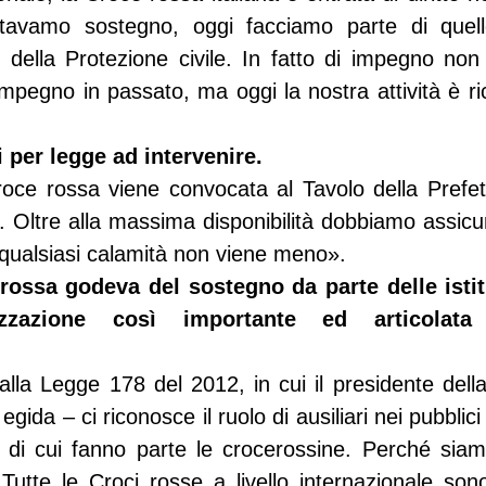
stavamo sostegno, oggi facciamo parte di quell
 della Protezione civile. In fatto di impegno non
impegno in passato, ma oggi la nostra attività è ri
 per legge ad intervenire.
oce rossa viene convocata al Tavolo della Prefet
. Oltre alla massima disponibilità dobbiamo assicu
 qualsiasi calamità non viene meno».
rossa godeva del sostegno da parte delle istit
zazione così importante ed articolata 
alla Legge 178 del 2012, in cui il presidente dell
gida – ci riconosce il ruolo di ausiliari nei pubblici
ri di cui fanno parte le crocerossine. Perché siam
Tutte le Croci rosse a livello internazionale sono