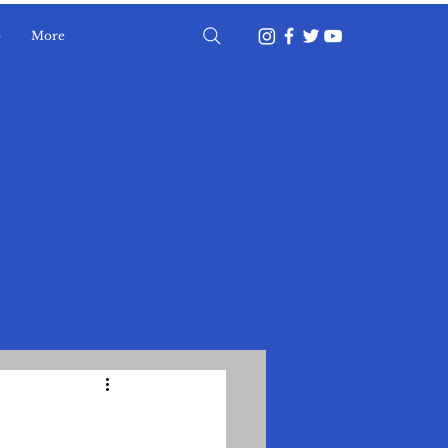
o
More
Accedi