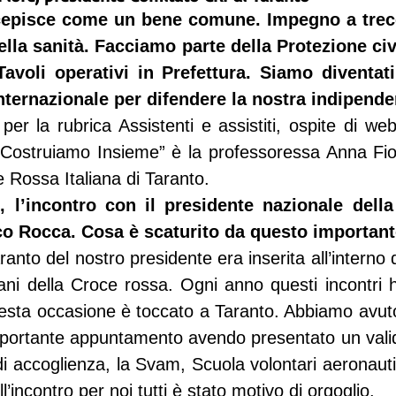
cepisce come un bene comune. Impegno a trec
ella sanità. Facciamo parte della Protezione civi
avoli operativi in Prefettura. Siamo diventati
 internazionale per difendere la nostra indipend
er la rubrica Assistenti e assistiti, ospite di web
“Costruiamo Insieme” è la professoressa Anna Fior
 Rossa Italiana di Taranto.
, l’incontro con il presidente nazionale della
sco Rocca. Cosa è scaturito da questo importan
nto del nostro presidente era inserita all’interno 
ani della Croce rossa. Ogni anno questi incontri h
uesta occasione è toccato a Taranto. Abbiamo avuto il
mportante appuntamento avendo presentato un val
i accoglienza, la Svam, Scuola volontari aeronautic
ll’incontro per noi tutti è stato motivo di orgoglio.