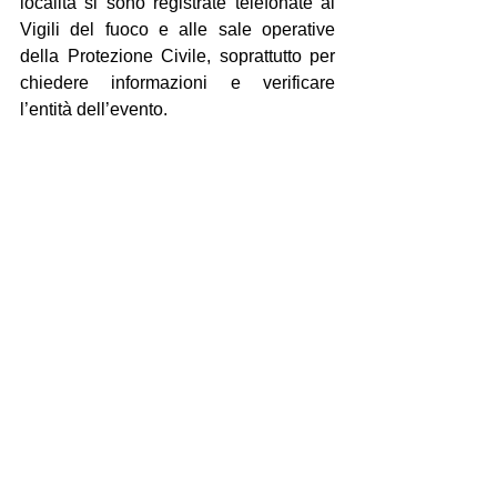
località si sono registrate telefonate ai 
Vigili del fuoco e alle sale operative 
della Protezione Civile, soprattutto per 
chiedere informazioni e verificare 
l’entità dell’evento.
“MAGNITUDO 6” FA PAURA
A colpire è soprattutto il dato della 
magnitudo, superiore a 6, generalmente 
associata a terremoti potenzialmente 