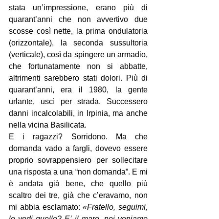
stata un’impressione, erano più di 
quarant’anni che non avvertivo due 
scosse così nette, la prima ondulatoria 
(orizzontale), la seconda sussultoria 
(verticale), così da spingere un armadio, 
che fortunatamente non si abbatte, 
altrimenti sarebbero stati dolori. Più di 
quarant’anni, era il 1980, la gente 
urlante, uscì per strada. Successero 
danni incalcolabili, in Irpinia, ma anche 
nella vicina Basilicata.
E i ragazzi? Sorridono. Ma che 
domanda vado a fargli, dovevo essere 
proprio sovrappensiero per sollecitare 
una risposta a una “non domanda”. E mi 
è andata già bene, che quello più 
scaltro dei tre, già che c’eravamo, non 
mi abbia esclamato: 
«Fratello, seguimi, 
lo vedi quello? E’ il mare, noi veniamo 