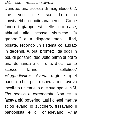
«Vai, corri, mettiti in salvo!».
Dunque, una scossa di magnitudo 6.2, 
che vuoi che sia. Loro ci 
convivrebberoquotidianamente. Come 
fanno i giapponesi nelle loro case, 
abituati alle scosse sismiche “a 
grappoli” e a disporre mobili, libri, 
posate, secondo un sistema collaudato 
in decenni. Allora, prometti, da oggi in 
poi, di pensarci due volte prima di porre 
una domanda a chi una, dieci, cento 
scosse fanno il solletico?
«Aggiudicato». 
Aveva ragione quel 
barista che per disperazione aveva 
incollato un cartello alle sue spalle: 
«Sì, 
l’ho sentito il terremoto!». 
Non ce la 
faceva più poverino, tutti i clienti mentre 
scioglievano lo zucchero, fissavano il 
banconista e gli chiedevano: 
«Hai 