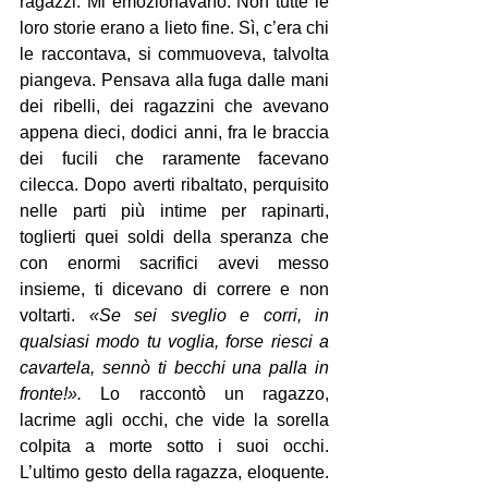
ragazzi. Mi emozionavano. Non tutte le 
loro storie erano a lieto fine. Sì, c’era chi 
le raccontava, si commuoveva, talvolta 
piangeva. Pensava alla fuga dalle mani 
dei ribelli, dei ragazzini che avevano 
appena dieci, dodici anni, fra le braccia 
dei fucili che raramente facevano 
cilecca. Dopo averti ribaltato, perquisito 
nelle parti più intime per rapinarti, 
toglierti quei soldi della speranza che 
con enormi sacrifici avevi messo 
insieme, ti dicevano di correre e non 
voltarti. 
«Se sei sveglio e corri, in 
qualsiasi modo tu voglia, forse riesci a 
cavartela, sennò ti becchi una palla in 
fronte!».
 Lo raccontò un ragazzo, 
lacrime agli occhi, che vide la sorella 
colpita a morte sotto i suoi occhi. 
L’ultimo gesto della ragazza, eloquente. 