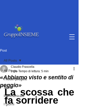
Gruppo
INSIEME
Post
All Posts
Claudio Frascella
All Posts
3 giu
Tempo di lettura: 5 min
«Abbiamo visto e sentito di
I nostri progetti
peggio»
Storie
La scossa che 
Il domenicale
fa sorridere
I giorni