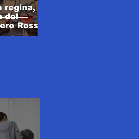
a regina,
a del
ero Rosso