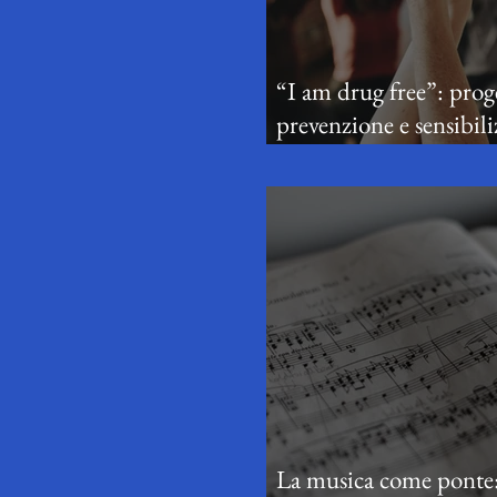
“I am drug free”: prog
prevenzione e sensibil
sul tema delle dipend
La musica come ponte: 