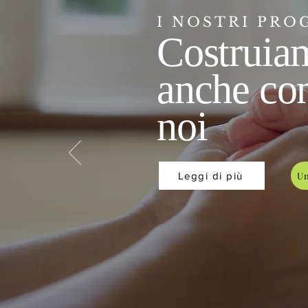
I NOSTRI PRO
Costruia
anche con
noi
Leggi di più
Un