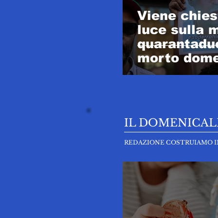
Viene chies
luce sulla 
quarantadu
morto dome
luglio
IL DOMENICAL
REDAZIONE COSTRUIAMO I