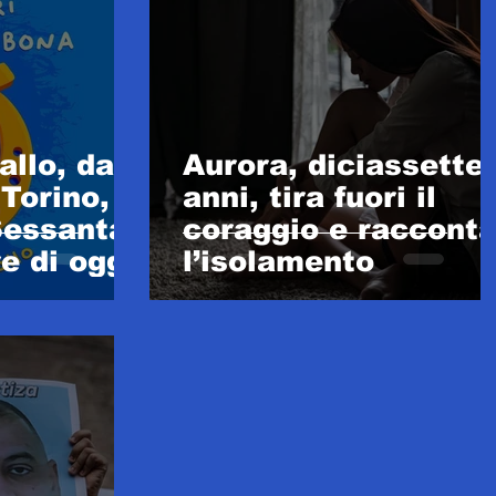
llo, dal
Aurora, diciassette
 Torino,
anni, tira fuori il
Sessanta,
coraggio e raccont
re di oggi
l’isolamento