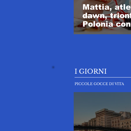
Mattia, atl
dawn, trion
Polonia con
fisico e cuo
I GIORNI
PICCOLE GOCCE DI VITA