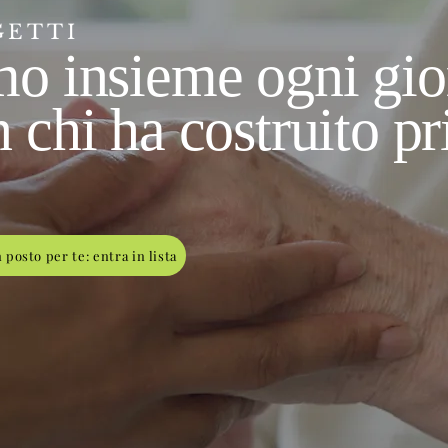
GETTI
mo insieme ogni gio
 chi ha costruito pr
 posto per te: entra in lista