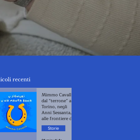
icoli recenti
Mimmo Cavallo,
dal “terrone” a
Torino, negli
Anni Sessanta,
alle frontiere di
oggi
Storie