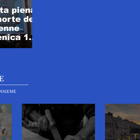
ta piena
morte del
enne
nica 19
E
NSIEME