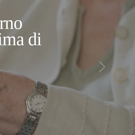
rno
ima di