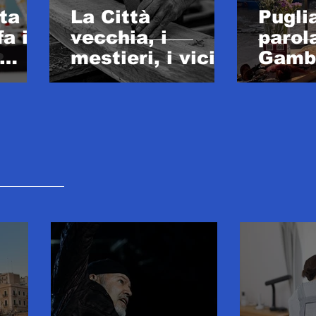
eta
La Città
Pugli
fa in
vecchia, i
parol
mestieri, i vicini
Gamb
re
di casa