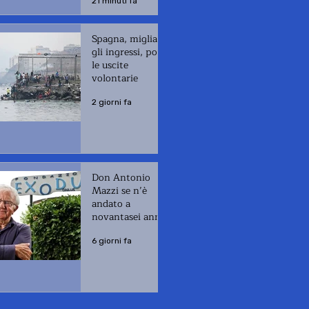
21 minuti fa
Spagna, migliaia
gli ingressi, poi
le uscite
volontarie
2 giorni fa
Don Antonio
Mazzi se n’è
andato a
novantasei anni
6 giorni fa