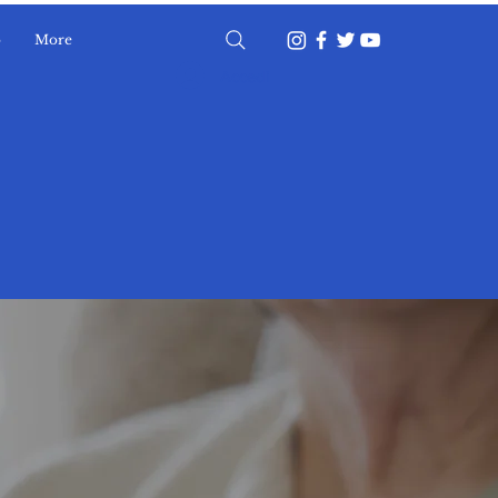
o
More
Accedi