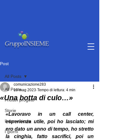
Gruppo
INSIEME
Post
All Posts
comunicazione283
All Posts
19 mag 2023
Tempo di lettura: 4 min
«Una botta di culo…»
I nostri progetti
Storie
«Lavoravo in un call center, 
Il domenicale
esperienza utile, poi ho lasciato; mi 
ero dato un anno di tempo, ho stretto 
I giorni
la cinghia, fatto sacrifici, poi un 