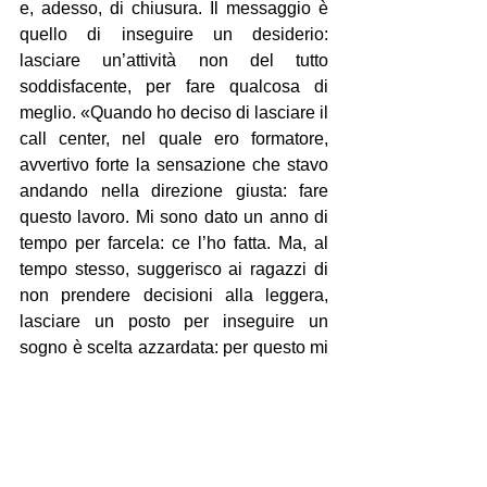
e, adesso, di chiusura. Il messaggio è 
quello di inseguire un desiderio: 
lasciare un’attività non del tutto 
soddisfacente, per fare qualcosa di 
meglio. «Quando ho deciso di lasciare il 
call center, nel quale ero formatore, 
avvertivo forte la sensazione che stavo 
andando nella direzione giusta: fare 
questo lavoro. Mi sono dato un anno di 
tempo per farcela: ce l’ho fatta. Ma, al 
tempo stesso, suggerisco ai ragazzi di 
non prendere decisioni alla leggera, 
lasciare un posto per inseguire un 
sogno è scelta azzardata: per questo mi 
sento fortunato; ho fatto un po’ di 
sacrifici, ho stretto la cinghia, poi ho 
cominciato a vedere uno spiraglio: un 
po’ l’incoscienza, un po’ la fortuna, ed 
eccomi qua…».   