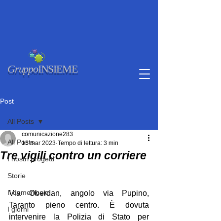
Gruppo
INSIEME
Post
All Posts
comunicazione283
All Posts
15 mar 2023
Tempo di lettura: 3 min
Tre vigili contro un corriere
I nostri progetti
Storie
Il domenicale
Via Oberdan, angolo via Pupino, 
Taranto pieno centro. È dovuta 
I giorni
intervenire la Polizia di Stato per 