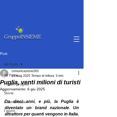
Gruppo
INSIEME
Post
All Posts
comunicazione283
All Posts
25 mag 2025
Tempo di lettura: 3 min
Puglia, venti milioni di turisti
I nostri progetti
Aggiornamento:
6 giu 2025
Storie
Da dieci anni, e più, la Puglia è 
Il domenicale
diventato un brand nazionale. Un 
I giorni
attrattore per quanti vengono in Italia. 